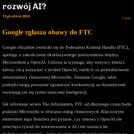
rozwój AI?
12 grudnia 2024
1
min.
Google zgłasza obawy do FTC
Google oficjalnie zwróciło się do Federalnej Komisji Handlu (FTC),
apelując o zakończenie ekskluzywnego porozumienia między
Microsoftem a OpenAI. Umowa ta wymaga, aby wszyscy klienci,
którzy chcą korzystać z modeli OpenAI, robili to za pośrednictwem
infrastruktury chmurowej Microsoftu. Zdaniem Google, takie
praktyki mogą poważnie ograniczać konkurencję na dynamicznie
rozwijającym się rynku sztucznej inteligencji.
Jak informuje serwis The Information, FTC od dłuższego czasu bada
praktyki Microsoftu w obszarze usług chmurowych. Kluczowym
elementem tego śledztwa jest pytanie, czy umowa z OpenAI nie
zniechęca rywali do inwestowania w AI i nie narzuca im
dodatkowych kosztów, które mogłyby utrudniać konkurowanie na