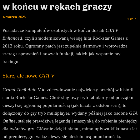
w końcu w rękach graczy
4 marca 2025
1
min.
Posiadacze komputerów osobistych w końcu dostali
GTA V
Enhanced
, czyli zmodernizowaną wersję hitu Rockstar Games z
2013 roku. Ogromny patch jest zupełnie darmowy i wprowadza
szereg usprawnień i nowych funkcji, takich jak wsparcie ray
tracingu.
Stare, ale nowe
GTA V
Grand Theft Auto V
to zdecydowanie największy przebój w historii
studia Rockstar Games. Choć singlowy tryb fabularny od początku
cieszył się ogromną popularnością (jak każda z odsłon serii), to
dołączony do gry tryb multiplayer, wydany później jako osobne
GTA
Online
, stał się prawdziwą legendą i maszynką do robienia pieniędzy
dla twórców gry. Głównie dzięki niemu, mimo upływu kilkunastu lat
od premiery, gra wciąż cieszy się niesłabnącą popularnością.