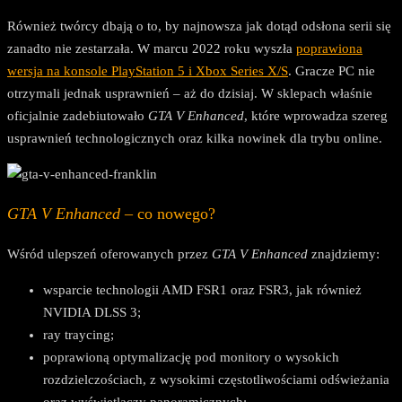
Również twórcy dbają o to, by najnowsza jak dotąd odsłona serii się
zanadto nie zestarzała. W marcu 2022 roku wyszła
poprawiona
wersja na konsole PlayStation 5 i Xbox Series X/S
. Gracze PC nie
otrzymali jednak usprawnień – aż do dzisiaj. W sklepach właśnie
oficjalnie zadebiutowało
GTA V Enhanced
, które wprowadza szereg
usprawnień technologicznych oraz kilka nowinek dla trybu online.
GTA V Enhanced
– co nowego?
Wśród ulepszeń oferowanych przez
GTA V Enhanced
znajdziemy:
wsparcie technologii AMD FSR1 oraz FSR3, jak również
NVIDIA DLSS 3;
ray traycing;
poprawioną optymalizację pod monitory o wysokich
rozdzielczościach, z wysokimi częstotliwościami odświeżania
oraz wyświetlaczy panoramicznych;