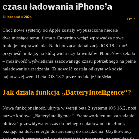
czasu ładowania iPhone’a
6 listopada 2024
1
min.
Choć nowe systemy od Apple zostały wypuszczone niecałe
dwa miesiące temu, firma z Cupertino wciąż wprowadza nowe
funkcje i usprawnienia. Nadchodząca aktualizacja iOS 18.2 może
przynieść funkcję, na którą wielu użytkowników iPhone’ów czekało
– możliwość wyświetlania szacowanego czasu potrzebnego na pełne
naładowanie urządzenia. Ta nowość została odkryta w kodzie
najnowszej wersji beta iOS 18.2 przez redakcję 9to5Mac.
Jak działa funkcja „BatteryIntelligence“?
Nowa funkcjonalność, ukryta w wersji beta 2 systemu iOS 18.2, nosi
nazwę kodową „BatteryIntelligence“. Framework ten ma za zadanie
obliczać przewidywany czas do pełnego naładowania telefonu,
bazując na ilości energii dostarczanej do urządzenia. Użytkownicy
będą mogli otrzymywać powiadomienia z prognozą, na przykład ile