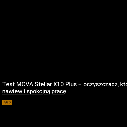
Test MOVA Stellar X10 Plus – oczyszczacz, któ
nawiew i spokojną pracę
AGD
17 marca 2026