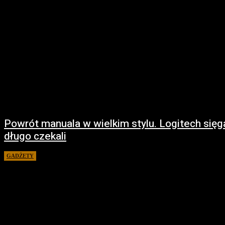
Powrót manuala w wielkim stylu. Logitech sięg
długo czekali
GADŻETY
17 marca 2026