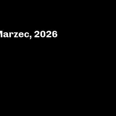
H
GADŻETY
DOM i OGRÓD
MOTO
NAUKA
ROZRY
Marzec, 2026