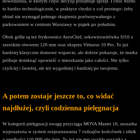
dowodzenia, w którym część decyzji przejmuje sprzęt. I choć brzmi
to bardzo technologicznie, w praktyce chodzi o coś prostego: żeby
obiad nie wymagał pełnego skupienia porównywalnego z
parkowaniem w centrum Warszawy w piątek po południu.
Obok grilla są też frytkownice AeroChef, sokowirowirówka SJ10 z
szerokim otworem 120 mm oraz ekspres Virtuoso 10 Pro. To już
bardziej klasyczne domowe wsparcie, ale dobrze pokazuje, że marka
próbuje domknąć opowieść o mieszkaniu jako całości. Nie tylko
czyściej i świeżej, ale też wygodniej i bardziej po swojemu.
A potem zostaje jeszcze to, co widać
najdłużej, czyli codzienna pielęgnacja
W kategorii pielęgnacji uwagę przyciąga MOVA Master 10, suszarka
wyposażona w system rozpoznawania 7 rodzajów końcówek i silnik
o prędkości 110 000 obr./min. To już nie jest zwykła suszarka z