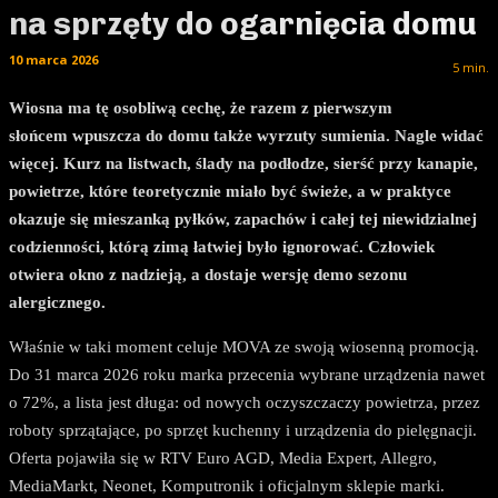
na sprzęty do ogarnięcia domu
10 marca 2026
5
min.
Wiosna ma tę osobliwą cechę, że razem z pierwszym
słońcem wpuszcza do domu także wyrzuty sumienia. Nagle widać
więcej. Kurz na listwach, ślady na podłodze, sierść przy kanapie,
powietrze, które teoretycznie miało być świeże, a w praktyce
okazuje się mieszanką pyłków, zapachów i całej tej niewidzialnej
codzienności, którą zimą łatwiej było ignorować. Człowiek
otwiera okno z nadzieją, a dostaje wersję demo sezonu
alergicznego.
Właśnie w taki moment celuje MOVA ze swoją wiosenną promocją.
Do 31 marca 2026 roku marka przecenia wybrane urządzenia nawet
o 72%, a lista jest długa: od nowych oczyszczaczy powietrza, przez
roboty sprzątające, po sprzęt kuchenny i urządzenia do pielęgnacji.
Oferta pojawiła się w RTV Euro AGD, Media Expert, Allegro,
MediaMarkt, Neonet, Komputronik i oficjalnym sklepie marki.