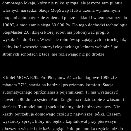
domowego lokaja, który nie tylko sprząta, ale jeszcze sam pilnuje
własnych narzędzi. Stacja MopSwap Hub z trzema wymiennymi
mopami automatycznie zmienia i pierze nakładki w temperaturze do
100°C, a moc ssania sięga 30 000 Pa. Do tego dochodzi technologia
StepMaster 2.0, dzięki której robot ma pokonywać progi o
wysokości do 8 cm. W świecie robotów sprzątających to trochę tak,
jakby ktoś wreszcie nauczył eleganckiego kelnera wchodzić po
stromych schodach z tacą, nie rozlewając nic po drodze.
Z kolei MOVA E20s Pro Plus, nowość za katalogowe 1099 zł z
rabatem 27%, stawia na bardziej przyziemny komfort. Stacja
automatycznego opróżniania z pojemnikiem 4 l ma wystarczyć
nawet na 90 dni, a system Anti-Tangle ma radzić sobie z włosami i
sierścią. To model mniej spektakularny, ale bardzo życiowy. Nie
każdy potrzebuje domowego czołgu z najwyższej półki. Czasem
wystarczy sprzęt, który nie będzie kapitulował przy pierwszym
dłuższym włosie i nie każe zaglądać do pojemnika częściej niż do