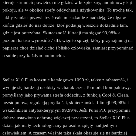
kieruje strumień powietrza nie gdzieś w bezpieczny, anonimowy kąt
pokoju, ale w okolice strefy oddychania użytkownika. To trochę tak,
jakby zamiast przewietrzać całe mieszkanie z nadzieją, że ulga w
końcu gdzieś do nas dotrze, ktoś podał ją wreszcie dokładnie tam,
gdzie jest potrzebna. Skuteczność filtracji ma sięgać 99,98% a
poziom hałasu wynosić 27 dB, więc to sprzęt, który przynajmniej na
papierze chce działać cicho i blisko człowieka, zamiast przypominać
o sobie przy każdym podmuchu.
Stellar X10 Plus kosztuje katalogowo 1099 zł, także z rabatem%, i
wydaje się bardziej osobisty w charakterze. To model kompaktowy,
pomyślany jako prywatna strefa oddechu, z funkcją Cool & Clean,
bezstopniową regulacją prędkości, skutecznością filtracji 99,98% i
wskaźnikiem antybakteryjnym 99,99%. Jeśli Puris P10 przypomina
dobrze ustawioną ochronę większej przestrzeni, to Stellar X10 Plus
działa jak mały technologiczny parasol rozpięty nad jednym
człowiekiem. A czasem właśnie taka skala okazuje się najbardziej