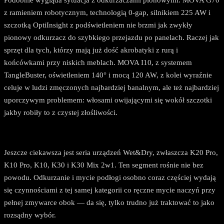
Podobnie wygląda sytuacja z odkurzaczami pionowymi. MOVA G70
z ramieniem robotycznym, technologią 0-gap, silnikiem 225 AW i
szczotką OptiInsight z podświetleniem nie brzmi jak zwykły
pionowy odkurzacz do szybkiego przejazdu po panelach. Raczej jak
sprzęt dla tych, którzy mają już dość akrobatyki z rurą i
końcówkami przy niskich meblach. MOVA I10, z systemem
TangleBuster, oświetleniem 140° i mocą 120 AW, z kolei wyraźnie
celuje w ludzi zmęczonych najbardziej banalnym, ale też najbardziej
uporczywym problemem: włosami owijającymi się wokół szczotki
jakby robiły to z czystej złośliwości.
Jeszcze ciekawsza jest seria urządzeń Wet&Dry, zwłaszcza K20 Pro,
K10 Pro, K10, K30 i K30 Mix 2w1. Ten segment rośnie nie bez
powodu. Odkurzanie i mycie podłogi osobno coraz częściej wydają
się czynnościami z tej samej kategorii co ręczne mycie naczyń przy
pełnej zmywarce obok — da się, tylko trudno już traktować to jako
rozsądny wybór.