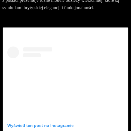
z postaci prezentuje różne modele odzieży wierzchniej, które są
symbolami brytyjskiej elegancji i funkcjonalności.
Wyświetl ten post na Instagramie