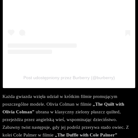
Post udostępniony przez Burberry (@burberry)
Każda gwiazda wzięła udział w krótkim filmie promującym
poszczególne modele. Olivia Colman w filmie
„The Quilt with
Olivia Colman”
ubrana w klasyczny zielony płaszcz quilted,
przejeżdża przez angielską wieś, wspominając dzieciństwo.
Zabawny twist następuje, gdy jej podróż przerywa stado owiec. Z
kolei Cole Palmer w filmie
„The Duffle with Cole Palmer”