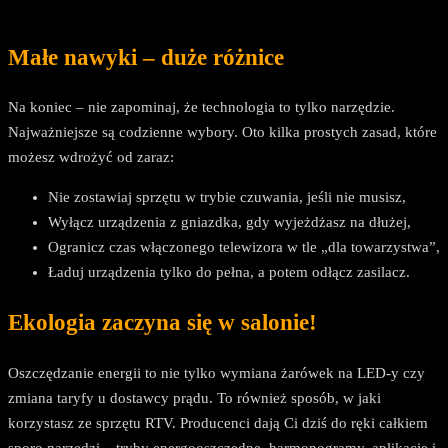
Małe nawyki – duże różnice
Na koniec – nie zapominaj, że technologia to tylko narzędzie.
Najważniejsze są codzienne wybory. Oto kilka prostych zasad, które
możesz wdrożyć od zaraz:
Nie zostawiaj sprzętu w trybie czuwania, jeśli nie musisz,
Wyłącz urządzenia z gniazdka, gdy wyjeżdżasz na dłużej,
Ogranicz czas włączonego telewizora w tle „dla towarzystwa”,
Ładuj urządzenia tylko do pełna, a potem odłącz zasilacz.
Ekologia zaczyna się w salonie!
Oszczędzanie energii to nie tylko wymiana żarówek na LED-y czy
zmiana taryfy u dostawcy prądu. To również sposób, w jaki
korzystasz ze sprzętu RTV. Producenci dają Ci dziś do ręki całkiem
sporo narzędzi – tryby energooszczędne, harmonogramy, aplikacje i