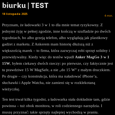
biurku | TEST
18 listopada 2025
4
min.
Przyznam, że ładowarki 3 w 1 to dla mnie temat ryzykowny. Z
jednymi żyję w pełnej zgodzie, inne kończą w szufladzie po dwóch
tygodniach, bo albo grzeją telefon, albo wyglądają jak plastikowy
gadżet z marketu. Z Ankerem mam historię dłuższą niż z
większością marek – to firma, która zazwyczaj robi sprzęt solidny i
przewidywalny. Kiedy więc do testów wpadł
Anker MagGo 3 w 1
15W
, byłem ciekawy dwóch rzeczy: po pierwsze, czy faktycznie jest
tu prawdziwe 15 W MagSafe, a nie „do 15 W” z małym druczkiem.
Po drugie – czy konstrukcja, która ma naładować iPhone’a,
słuchawki i Apple Watcha, nie zamieni się w rozklekotaną
wieżyczkę.
Ten test trwał kilka tygodni, a ładowarka stała dokładnie tam, gdzie
powinna – tuż obok monitora, w roli codziennego narzędzia. I
muszę przyznać: takie sprzęty najlepiej wychodzą w praniu.