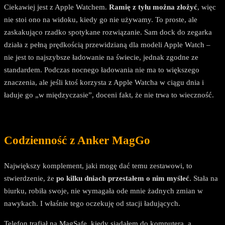
Ciekawiej jest z Apple Watchem.
Ramię z tyłu można złożyć
, więc
nie stoi ono na widoku, kiedy go nie używamy. To proste, ale
zaskakująco rzadko spotykane rozwiązanie. Sam dock do zegarka
działa z pełną prędkością przewidzianą dla modeli Apple Watch –
nie jest to najszybsze ładowanie na świecie, jednak zgodne ze
standardem. Podczas nocnego ładowania nie ma to większego
znaczenia, ale jeśli ktoś korzysta z Apple Watcha w ciągu dnia i
ładuje go „w międzyczasie”, doceni fakt, że nie trwa to wieczność.
Codzienność z Anker MagGo
Największy komplement, jaki mogę dać temu zestawowi, to
stwierdzenie, że
po kilku dniach przestałem o nim myśleć
. Stała na
biurku, robiła swoje, nie wymagała ode mnie żadnych zmian w
nawykach. I właśnie tego oczekuję od stacji ładujących.
Telefon trafiał na MagSafe, kiedy siadałem do komputera, a