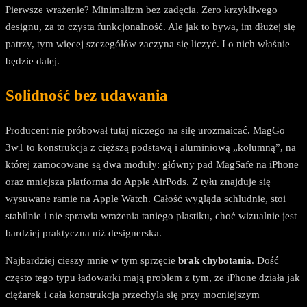
Pierwsze wrażenie? Minimalizm bez zadęcia. Zero krzykliwego
designu, za to czysta funkcjonalność. Ale jak to bywa, im dłużej się
patrzy, tym więcej szczegółów zaczyna się liczyć. I o nich właśnie
będzie dalej.
Solidność bez udawania
Producent nie próbował tutaj niczego na siłę urozmaicać. MagGo
3w1 to konstrukcja z cięższą podstawą i aluminiową „kolumną”, na
której zamocowane są dwa moduły: główny pad MagSafe na iPhone
oraz mniejsza platforma do Apple AirPods. Z tyłu znajduje się
wysuwane ramie na Apple Watch. Całość wygląda schludnie, stoi
stabilnie i nie sprawia wrażenia taniego plastiku, choć wizualnie jest
bardziej praktyczna niż designerska.
Najbardziej cieszy mnie w tym sprzęcie
brak chybotania
. Dość
często tego typu ładowarki mają problem z tym, że iPhone działa jak
ciężarek i cała konstrukcja przechyla się przy mocniejszym