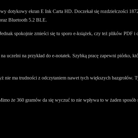
dotykowy ekran E Ink Carta HD. Doczekał się rozdzielczości 1872 x
raz Bluetooth 5.2 BLE.
ednak spokojnie zmieści się tu sporo e-książek, czy też plików PDF 
a uczelni na przykład do e-notatek. Szybką pracę zapewni piórko, k
yż nie ma trudności z odczytaniem nawet tych większych bazgrołów. T
imo że 360 gramów da się wyczuć to nie wpływa to w żaden sposób na