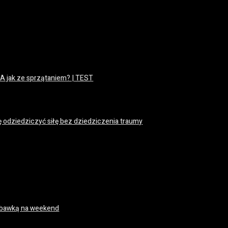
 A jak ze sprzątaniem? | TEST
ę odziedziczyć siłę bez dziedziczenia traumy
 zabawką na weekend