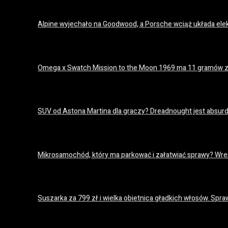
Alpine wyjechało na Goodwood, a Porsche wciąż układa el
18 lipca 2026
Omega x Swatch Mission to the Moon 1969 ma 11 gramów z
18 lipca 2026
SUV od Astona Martina dla graczy? Dreadnought jest absurda
18 lipca 2026
Mikrosamochód, który ma parkować i załatwiać sprawy? Wres
18 lipca 2026
Suszarka za 799 zł i wielka obietnica gładkich włosów. S
16 lipca 2026