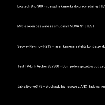
Logitech Brio 300 – rozsądna kamerka do pracy zdalnej | T
15 lipca 2026
Mycie okien bez walki ze smugami? MOVA N1 | TEST
14 lipca 2026
Segway Navimow H215 – laser, kamera i satelity kontra zwyk
14 lipca 2026
Test TP-Link Archer BE9300 – Dom pełen sprzętów potrze
8 lipca 2026
Jabra Evolve3 75 – słuchawki biznesowe z ANC i ładowan
25 czerwca 2026