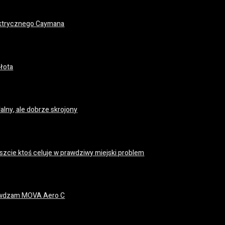
ektrycznego Caymana
łota
lny, ale dobrze skrojony
zcie ktoś celuje w prawdziwy miejski problem
prawdzam MOVA Aero C