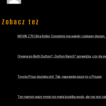
Zobacz też
MOVA Z70 Ultra Roller Complete ma wałek i ciekawy design.
20 lipca 2026
Oreana po Beth Dutton? „Dutton Ranch” sprawdza, czy da si
18 lipca 2026
Toyota Prius dostała styl. Tak, naprawdę piszę to o Priusie
18 lipca 2026
Ten namiot waży mniej niż mała butelka wody, ale nie jest
18 lipca 2026