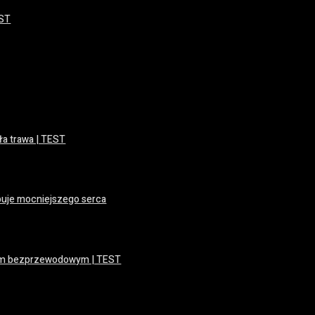
EST
ła trawa | TEST
buje mocniejszego serca
iem bezprzewodowym | TEST