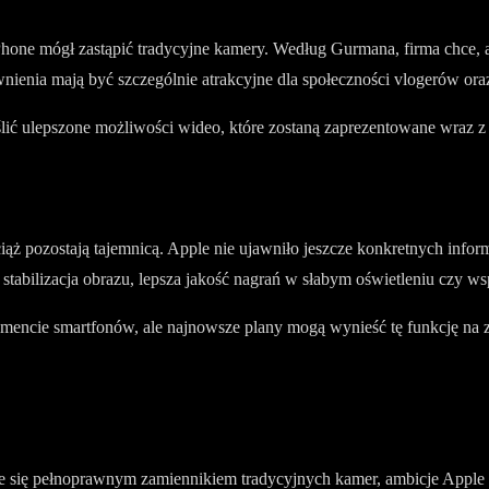
Phone mógł zastąpić tradycyjne kamery. Według Gurmana, firma chce, 
ienia mają być szczególnie atrakcyjne dla społeczności vlogerów ora
lić ulepszone możliwości wideo, które zostaną zaprezentowane wraz 
 pozostają tajemnicą. Apple nie ujawniło jeszcze konkretnych inform
abilizacja obrazu, lepsza jakość nagrań w słabym oświetleniu czy wsp
egmencie smartfonów, ale najnowsze plany mogą wynieść tę funkcję na
ie się pełnoprawnym zamiennikiem tradycyjnych kamer, ambicje Apple 