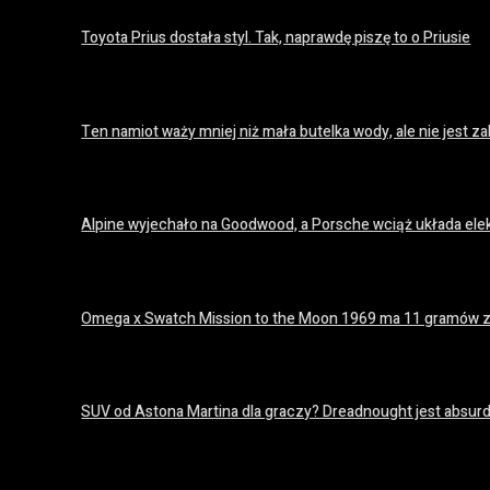
Toyota Prius dostała styl. Tak, naprawdę piszę to o Priusie
18 lipca 2026
Ten namiot waży mniej niż mała butelka wody, ale nie jest
18 lipca 2026
Alpine wyjechało na Goodwood, a Porsche wciąż układa el
18 lipca 2026
Omega x Swatch Mission to the Moon 1969 ma 11 gramów z
18 lipca 2026
SUV od Astona Martina dla graczy? Dreadnought jest absurda
18 lipca 2026