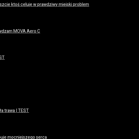
zcie ktoś celuje w prawdziwy miejski problem
prawdzam MOVA Aero C
EST
ła trawa | TEST
buje mocniejszego serca