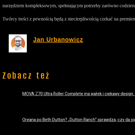
narzędziem kompleksowym, spełniającym potrzeby zarówno codzienny
Twórcy treści z pewnością będą z niecierpliwością czekać na premie
Jan Urbanowicz
Zobacz też
MOVA Z70 Ultra Roller Complete ma wałek i ciekawy design.
20 lipca 2026
Oreana po Beth Dutton? „Dutton Ranch” sprawdza, czy da si
18 lipca 2026