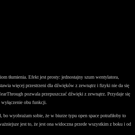
m tłumienia. Efekt jest prosty: jednostajny szum wentylatora,
awia więcej przestrzeni dla dźwięków z zewnątrz i fizyki nie da się
b HearThrough pozwala przepuszczać dźwięki z zewnątrz. Przydaje się
 wyłączenie obu funkcji.
l, bo wyobrażam sobie, że w biurze typu open space potrafiłoby to
ażniejsze jest to, że jest ona widoczna przede wszystkim z boku i od