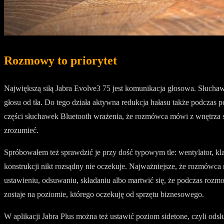
Rozmowy to priorytet
Największą siłą Jabra Evolve3 75 jest komunikacja głosowa. Słuch
głosu od tła. Do tego działa aktywna redukcja hałasu także podczas 
części słuchawek Bluetooth wrażenia, że rozmówca mówi z wnętrza sz
zrozumieć.
Spróbowałem też sprawdzić je przy dość typowym tle: wentylator, kl
konstrukcji nikt rozsądny nie oczekuje. Najważniejsze, że rozmówca
ustawieniu, odsuwaniu, składaniu albo martwić się, że podczas rozm
zostaje na poziomie, którego oczekuję od sprzętu biznesowego.
W aplikacji Jabra Plus można też ustawić poziom sidetone, czyli o