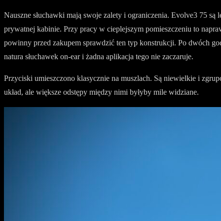
Nauszne słuchawki mają swoje zalety i ograniczenia. Evolve3 75 są 
prywatnej kabinie. Przy pracy w cieplejszym pomieszczeniu to napra
powinny przed zakupem sprawdzić ten typ konstrukcji. Po dwóch god
natura słuchawek on-ear i żadna aplikacja tego nie zaczaruje.
Przyciski umieszczono klasycznie na muszlach. Są niewielkie i zgrupo
układ, ale większe odstępy między nimi byłyby mile widziane.