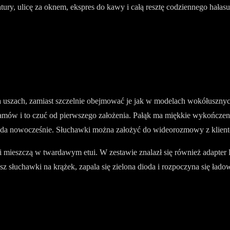
ury, ulicę za oknem, ekspres do kawy i całą resztę codziennego hałas
a uszach, zamiast szczelnie obejmować je jak w modelach wokółusznych.
ów i to czuć od pierwszego założenia. Pałąk ma miękkie wykończenie
a nowocześnie. Słuchawki można założyć do wideorozmowy z klientem
 i mieszczą w twardawym etui. W zestawie znalazł się również adapt
sz słuchawki na krążek, zapala się zielona dioda i rozpoczyna się ła