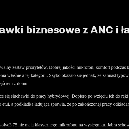
hawki biznesowe z ANC i 
lny zestaw priorytetów. Dobrej jakości mikrofon, komfort podczas kil
nia właśnie a tej kategorii. Szybo okazało sie jednak, że zamiast typ
wyjściem z domu.
ce się słuchawki do pracy hybrydowej. Dopiero po wzięciu ich do ręki 
o etui, a podkładka ładująca sprawia, że po zakończonej pracy odkłada
Evolve3 75 nie mają klasycznego mikrofonu na wysięgniku. Jabra schow