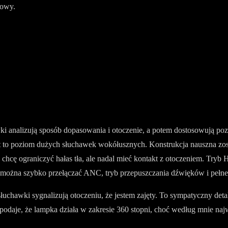
mowy.
 analizują sposób dopasowania i otoczenie, a potem dostosowują pozio
est to poziom dużych słuchawek wokółusznych. Konstrukcja nauszna zost
 chcę ograniczyć hałas tła, ale nadal mieć kontakt z otoczeniem. Try
 można szybko przełączać ANC, tryb przepuszczania dźwięków i pełne
uchawki sygnalizują otoczeniu, że jestem zajęty. To sympatyczny deta
podaje, że lampka działa w zakresie 360 stopni, choć według mnie najw