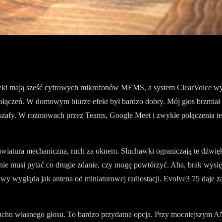
awki mają sześć cyfrowych mikrofonów MEMS, a system ClearVoice wy
połączeń. W domowym biurze efekt był bardzo dobry. Mój głos brzmiał 
afy. W rozmowach przez Teams, Google Meet i zwykłe połączenia telef
awiatura mechaniczna, ruch za oknem. Słuchawki ograniczają te dźwię
 nie musi pytać co drugie zdanie, czy mogę powtórzyć. Aha, brak wysi
owy wygląda jak antena od miniaturowej radiostacji. Evolve3 75 daje 
dsłuchu własnego głosu. To bardzo przydatna opcja. Przy mocniejszym