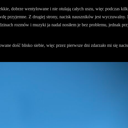
lekkie, dobrze wentylowane i nie otulają całych uszu, więc podczas k
wdę przyjemne. Z drugiej strony, nacisk nauszników jest wyczuwalny. 
zinach rozmów i muzyki ja nadal nosiłem je bez problemu, jednak pr
wane dość blisko siebie, więc przez pierwsze dni zdarzało mi się naci