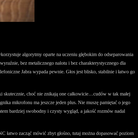
korzystuje algorytmy oparte na uczeniu głębokim do odseparowania
wyraźnie, bez metalicznego nalotu i bez charakterystycznego dla
oniczne Jabra wypada pewnie. Głos jest blisko, stabilnie i łatwo go
ki skutecznie, choć nie znikają one całkowicie…cudów w tak małej
ęgnika mikrofonu ma jeszcze jeden plus. Nie muszę pamiętać o jego
zatem bardziej swobodny i czysty wygląd, a jakość rozmów nadal
 ANC łatwo zacząć mówić zbyt głośno, tutaj można dopasować poziom