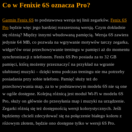
Co w Fenixie 6S oznacza Pro?
Garmin Fenix 6S
to podstawowa wersja tej linii zegarków.
Fenix 6S
Pro
będzie więc jego bardziej rozszerzoną wersją. Czym dokładnie
się różnią? Między innymi wbudowaną pamięcią. Wersja 6S zawiera
jedynie 64 MB, co pozwala na wgrywanie motywów tarczy zegarka,
widget’ów oraz przechowywanie treningu w pamięci aż do momentu
synchronizacji z telefonem. Fenix 6S Pro posiada za to 32 GB
pamięci, którą możemy przeznaczyć na przykład na wgranie
ulubionej muzyki – dzięki temu podczas treningu nie ma potrzeby
posiadania przy sobie telefonu. Pamięć służy też do
przechowywania map, za to w podstawowym modelu 6S nie są one
w ogóle dostępne. Kolejną różnicą jest moduł Wi-Fi w modelu 6S
Pro, służy on głównie do przesyłania map i muzyki na urządzenie.
Zegarki różnią się też dostępnością wersji kolorystycznych. Jeśli
będziemy chcieli zdecydować się na połączenie białego koloru z
różowym złotem, będzie ono dostępne tylko w wersji 6S Pro.