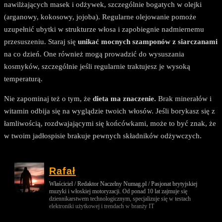
nawilżających masek i odżywek, szczególnie bogatych w olejki
(arganowy, kokosowy, jojoba). Regularne olejowanie pomoże
uzupełnić ubytki w strukturze włosa i zapobiegnie nadmiernemu
przesuszeniu. Staraj się
unikać mocnych szamponów z siarczanami
na co dzień. One również mogą prowadzić do wysuszania
kosmyków, szczególnie jeśli regularnie traktujesz je wysoką
temperaturą.
Nie zapominaj też o tym, że
dieta ma znaczenie.
Brak minerałów i
witamin odbija się na wyglądzie twoich włosów. Jeśli borykasz się z
łamliwością, rozdwajającymi się końcówkami, może to być znak, że
w twoim jadłospisie brakuje pewnych składników odżywczych.
Rafał
Właściciel / Redaktor Naczelny Numag.pl / Pasjonat brytyjskiej
muzyki i włoskiej motoryzacji. Od ponad 10 lat zajmuje się
dziennikarstwem technologicznym, specjalizuje się w testach
elektroniki użytkowej i trendach w branży IT