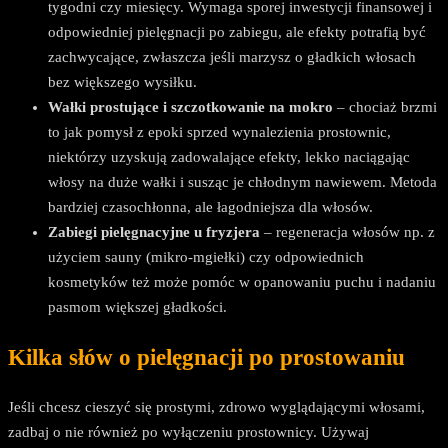
tygodni czy miesięcy. Wymaga sporej inwestycji finansowej i
odpowiedniej pielęgnacji po zabiegu, ale efekty potrafią być
zachwycające, zwłaszcza jeśli marzysz o gładkich włosach
bez większego wysiłku.
Wałki prostujące i szczotkowanie na mokro
– chociaż brzmi
to jak pomysł z epoki sprzed wynalezienia prostownic,
niektórzy uzyskują zadowalające efekty, lekko naciągając
włosy na duże wałki i susząc je chłodnym nawiewem. Metoda
bardziej czasochłonna, ale łagodniejsza dla włosów.
Zabiegi pielęgnacyjne u fryzjera
– regeneracja włosów np. z
użyciem sauny (mikro-mgiełki) czy odpowiednich
kosmetyków też może pomóc w opanowaniu puchu i nadaniu
pasmom większej gładkości.
Kilka słów o pielęgnacji po prostowaniu
Jeśli chcesz cieszyć się prostymi, zdrowo wyglądającymi włosami,
zadbaj o nie również po wyłączeniu prostownicy. Używaj