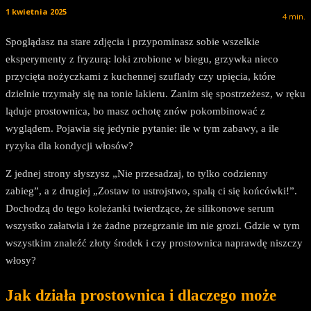
1 kwietnia 2025
4
min.
Spoglądasz na stare zdjęcia i przypominasz sobie wszelkie
eksperymenty z fryzurą: loki zrobione w biegu, grzywka nieco
przycięta nożyczkami z kuchennej szuflady czy upięcia, które
dzielnie trzymały się na tonie lakieru. Zanim się spostrzeżesz, w ręku
ląduje prostownica, bo masz ochotę znów pokombinować z
wyglądem. Pojawia się jedynie pytanie: ile w tym zabawy, a ile
ryzyka dla kondycji włosów?
Z jednej strony słyszysz „Nie przesadzaj, to tylko codzienny
zabieg”, a z drugiej „Zostaw to ustrojstwo, spalą ci się końcówki!”.
Dochodzą do tego koleżanki twierdzące, że silikonowe serum
wszystko załatwia i że żadne przegrzanie im nie grozi. Gdzie w tym
wszystkim znaleźć złoty środek i czy prostownica naprawdę niszczy
włosy?
Jak działa prostownica i dlaczego może