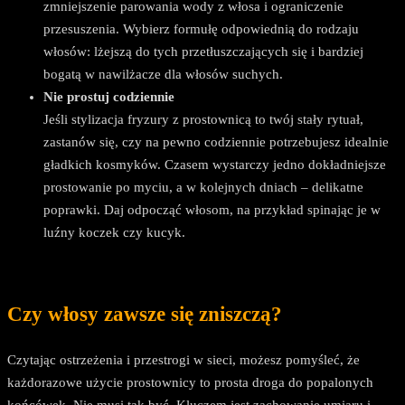
zmniejszenie parowania wody z włosa i ograniczenie
przesuszenia. Wybierz formułę odpowiednią do rodzaju
włosów: lżejszą do tych przetłuszczających się i bardziej
bogatą w nawilżacze dla włosów suchych.
Nie prostuj codziennie
Jeśli stylizacja fryzury z prostownicą to twój stały rytuał,
zastanów się, czy na pewno codziennie potrzebujesz idealnie
gładkich kosmyków. Czasem wystarczy jedno dokładniejsze
prostowanie po myciu, a w kolejnych dniach – delikatne
poprawki. Daj odpocząć włosom, na przykład spinając je w
luźny koczek czy kucyk.
Czy włosy zawsze się zniszczą?
Czytając ostrzeżenia i przestrogi w sieci, możesz pomyśleć, że
każdorazowe użycie prostownicy to prosta droga do popalonych
końcówek. Nie musi tak być. Kluczem jest zachowanie umiaru i