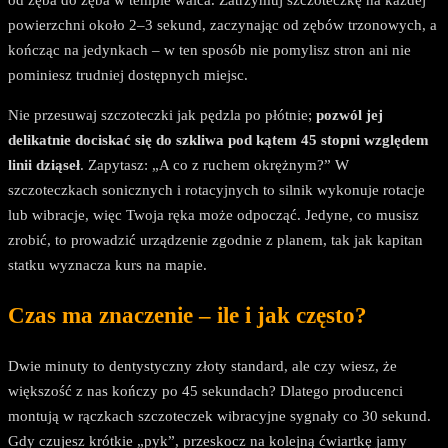
od zęba do zęba w tempie walca. Zatrzymuj szczoteczkę na każdej
powierzchni około 2–3 sekund, zaczynając od zębów trzonowych, a
kończąc na jedynkach – w ten sposób nie pomylisz stron ani nie
pominiesz trudniej dostępnych miejsc.
Nie przesuwaj szczoteczki jak pędzla po płótnie;
pozwól jej
delikatnie dociskać się do szkliwa pod kątem 45 stopni względem
linii dziąseł
. Zapytasz: „A co z ruchem okrężnym?” W
szczoteczkach sonicznych i rotacyjnych to silnik wykonuje rotacje
lub wibracje, więc Twoja ręka może odpocząć. Jedyne, co musisz
zrobić, to prowadzić urządzenie zgodnie z planem, tak jak kapitan
statku wyznacza kurs na mapie.
Czas ma znaczenie – ile i jak często?
Dwie minuty to dentystyczny złoty standard, ale czy wiesz, że
większość z nas kończy po 45 sekundach? Dlatego producenci
montują w rączkach szczoteczek wibracyjne sygnały co 30 sekund.
Gdy czujesz krótkie „pyk”, przeskocz na kolejną ćwiartkę jamy