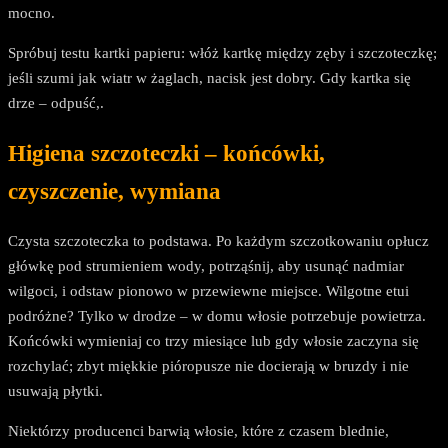
mocno.
Spróbuj testu kartki papieru: włóż kartkę między zęby i szczoteczkę;
jeśli szumi jak wiatr w żaglach, nacisk jest dobry. Gdy kartka się
drze – odpuść,.
Higiena szczoteczki – końcówki,
czyszczenie, wymiana
Czysta szczoteczka to podstawa. Po każdym szczotkowaniu opłucz
główkę pod strumieniem wody, potrząśnij, aby usunąć nadmiar
wilgoci, i odstaw pionowo w przewiewne miejsce. Wilgotne etui
podróżne? Tylko w drodze – w domu włosie potrzebuje powietrza.
Końcówki wymieniaj co trzy miesiące lub gdy włosie zaczyna się
rozchylać; zbyt miękkie pióropusze nie docierają w bruzdy i nie
usuwają płytki.
Niektórzy producenci barwią włosie, które z czasem blednie,