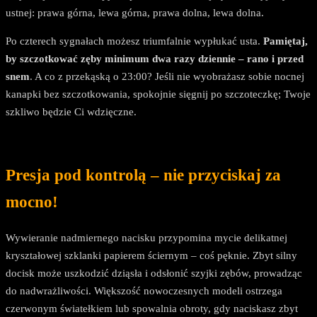
ustnej: prawa górna, lewa górna, prawa dolna, lewa dolna.
Po czterech sygnałach możesz triumfalnie wypłukać usta.
Pamiętaj,
by szczotkować zęby minimum dwa razy dziennie – rano i przed
snem
. A co z przekąską o 23:00? Jeśli nie wyobrażasz sobie nocnej
kanapki bez szczotkowania, spokojnie sięgnij po szczoteczkę; Twoje
szkliwo będzie Ci wdzięczne.
Presja pod kontrolą – nie przyciskaj za
mocno!
Wywieranie nadmiernego nacisku przypomina mycie delikatnej
kryształowej szklanki papierem ściernym – coś pęknie. Zbyt silny
docisk może uszkodzić dziąsła i odsłonić szyjki zębów, prowadząc
do nadwrażliwości. Większość nowoczesnych modeli ostrzega
czerwonym światełkiem lub spowalnia obroty, gdy naciskasz zbyt