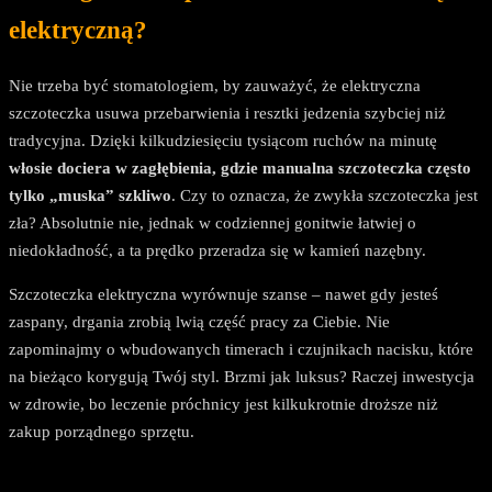
elektryczną?
Nie trzeba być stomatologiem, by zauważyć, że elektryczna
szczoteczka usuwa przebarwienia i resztki jedzenia szybciej niż
tradycyjna. Dzięki kilkudziesięciu tysiącom ruchów na minutę
włosie dociera w zagłębienia, gdzie manualna szczoteczka często
tylko „muska” szkliwo
. Czy to oznacza, że zwykła szczoteczka jest
zła? Absolutnie nie, jednak w codziennej gonitwie łatwiej o
niedokładność, a ta prędko przeradza się w kamień nazębny.
Szczoteczka elektryczna wyrównuje szanse – nawet gdy jesteś
zaspany, drgania zrobią lwią część pracy za Ciebie. Nie
zapominajmy o wbudowanych timerach i czujnikach nacisku, które
na bieżąco korygują Twój styl. Brzmi jak luksus? Raczej inwestycja
w zdrowie, bo leczenie próchnicy jest kilkukrotnie droższe niż
zakup porządnego sprzętu.