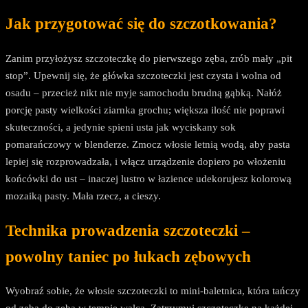
Jak przygotować się do szczotkowania?
Zanim przyłożysz szczoteczkę do pierwszego zęba, zrób mały „pit
stop”. Upewnij się, że główka szczoteczki jest czysta i wolna od
osadu – przecież nikt nie myje samochodu brudną gąbką. Nałóż
porcję pasty wielkości ziarnka grochu; większa ilość nie poprawi
skuteczności, a jedynie spieni usta jak wyciskany sok
pomarańczowy w blenderze. Zmocz włosie letnią wodą, aby pasta
lepiej się rozprowadzała, i włącz urządzenie dopiero po włożeniu
końcówki do ust – inaczej lustro w łazience udekorujesz kolorową
mozaiką pasty. Mała rzecz, a cieszy.
Technika prowadzenia szczoteczki –
powolny taniec po łukach zębowych
Wyobraź sobie, że włosie szczoteczki to mini-baletnica, która tańczy