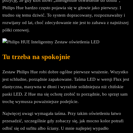
pozycję, że gdy ktoś mówi „inteligentne oświetlenie do domu”,
Philips Hue bardzo często pojawia się w głowie jako pierwszy. I
trudno się temu dziwić. To system dopracowany, rozpoznawalny i
rozwijany od lat, choć zdecydowanie nie jest to zabawa z najniższej
półki cenowej.
Tu trzeba na spokojnie
Zestaw Philips Hue robi dobre ogólne pierwsze wrażenie. Wszystko
jest schludne, porządnie zapakowane. Taśma LED w wersji Flux jest
elastyczna, masywna w dłoni i wyraźnie solidniejsza niż chińskie
paski LED. Z Hue ma się ochotę zrobić to porządnie, bo sprzęt sam
trochę wymusza poważniejsze podejście.
Najwięcej uwagi wymagała taśma. Przy takim oświetleniu łatwo
przesadzić, szczególnie gdy zobaczy się, jak mocno kolor potrafi
odbić się od sufitu albo ściany. U mnie najlepiej wypadło