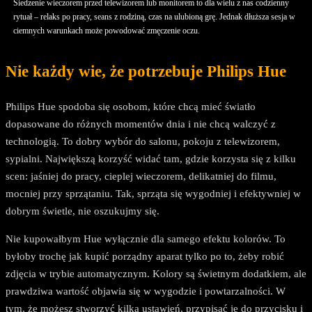
Siedzenie wieczorem przed telewizorem lub monitorem to dla wielu z nas codzienny
rytuał – relaks po pracy, seans z rodziną, czas na ulubioną grę. Jednak dłuższa sesja w
ciemnych warunkach może powodować zmęczenie oczu.
Nie każdy wie, że potrzebuje Philips Hue
Philips Hue spodoba się osobom, które chcą mieć światło
dopasowane do różnych momentów dnia i nie chcą walczyć z
technologią. To dobry wybór do salonu, pokoju z telewizorem,
sypialni. Największą korzyść widać tam, gdzie korzysta się z kilku
scen: jaśniej do pracy, cieplej wieczorem, delikatniej do filmu,
mocniej przy sprzątaniu. Tak, sprząta się wygodniej i efektywniej w
dobrym świetle, nie oszukujmy się.
Nie kupowałbym Hue wyłącznie dla samego efektu kolorów. To
byłoby trochę jak kupić porządny aparat tylko po to, żeby robić
zdjęcia w trybie automatycznym. Kolory są świetnym dodatkiem, ale
prawdziwa wartość objawia się w wygodzie i powtarzalności. W
tym, że możesz stworzyć kilka ustawień, przypisać je do przycisku i