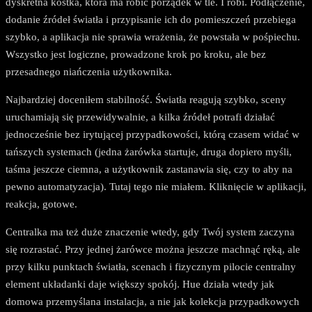
dyskretna kostka, która ma robić porządek w tle. I robi. Podłączenie,
dodanie źródeł światła i przypisanie ich do pomieszczeń przebiega
szybko, a aplikacja nie sprawia wrażenia, że powstała w pośpiechu.
Wszystko jest logiczne, prowadzone krok po kroku, ale bez
przesadnego niańczenia użytkownika.
Najbardziej doceniłem stabilność. Światła reagują szybko, sceny
uruchamiają się przewidywalnie, a kilka źródeł potrafi działać
jednocześnie bez irytującej przypadkowości, którą czasem widać w
tańszych systemach (jedna żarówka startuje, druga dopiero myśli,
taśma jeszcze ciemna, a użytkownik zastanawia się, czy to aby na
pewno automatyzacja). Tutaj tego nie miałem. Kliknięcie w aplikacji,
reakcja, gotowe.
Centralka ma też duże znaczenie wtedy, gdy Twój system zaczyna
się rozrastać. Przy jednej żarówce można jeszcze machnąć ręką, ale
przy kilku punktach światła, scenach i fizycznym pilocie centralny
element układanki daje większy spokój. Hue działa wtedy jak
domowa przemyślana instalacja, a nie jak kolekcja przypadkowych