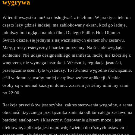
wygrywa
W teorii wszystko można obsługiwać z telefonu. W praktyce telefon
często leży gdzieś indziej, ma zablokowany ekran, ktoś go ładuje,
młodszy brat ogląda na nim film. Dlatego Philips Hue Dimmer
Switch okazał się jednym z najważniejszych elementów zestawu.
Mały, prosty, estetyczny i bardzo potrzebny. Na ścianie wygląda
schludnie. Nie udaje designerskiego manifestu, raczej nie kłóci się z
wnętrzem, nie wymaga instrukcji. Włącznik, regulacja jasności,
przełączanie scen, tyle wystarczy. To również wygodne rozwiązanie,
jeśli w domu są osoby mniej cierpliwe wobec aplikacji. A takie
osoby są w niemal każdym domu…czasem jesteśmy nimi my sami
po 22:00.
Reakcja przycisków jest szybka, zakres sterowania wygodny, a sama
obecność fizycznego przełącznika zmienia odbiór całego zestawu na
bardziej analogowy i klasyczny. Sterowanie głosem może i jest
efektowne, aplikacja jest naprawdę świetna do różnych ustawień i
scenariuszy, ale ścienny pilot jest najbliższej codziennego ruchu po