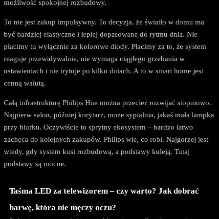
możliwość spokojnej rozbudowy.
To nie jest zakup impulsywny. To decyzja, że światło w domu ma
być bardziej elastyczne i lepiej dopasowane do rytmu dnia. Nie
płacimy tu wyłącznie za kolorowe diody. Płacimy za to, że system
reaguje przewidywalnie, nie wymaga ciągłego grzebania w
ustawieniach i nie irytuje po kilku dniach. A to w smart home jest
cenną walutą.
Całą infrastrukturę Philips Hue można przecież rozwijać stopniowo.
Najpierw salon, później korytarz, może sypialnia, jakaś mała lampka
przy biurku. Oczywiście to sprytny ekosystem – bardzo łatwo
zachęca do kolejnych zakupów. Philips wie, co robi. Najgorzej jest
wtedy, gdy system kusi rozbudową, a podstawy kuleją. Tutaj
podstawy są mocne.
Taśma LED za telewizorem – czy warto? Jak dobrać
barwę, która nie męczy oczu?