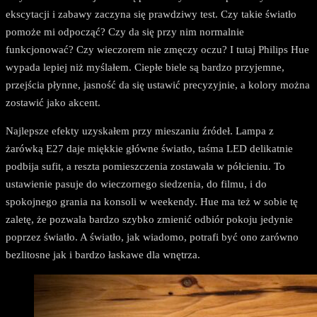
ekscytacji i zabawy zaczyna się prawdziwy test. Czy takie światło
pomoże mi odpocząć? Czy da się przy nim normalnie
funkcjonować? Czy wieczorem nie zmęczy oczu? I tutaj Philips Hue
wypada lepiej niż myślałem. Ciepłe biele są bardzo przyjemne,
przejścia płynne, jasność da się ustawić precyzyjnie, a kolory można
zostawić jako akcent.
Najlepsze efekty uzyskałem przy mieszaniu źródeł. Lampa z
żarówką E27 daje miękkie główne światło, taśma LED delikatnie
podbija sufit, a reszta pomieszczenia zostawała w półcieniu. To
ustawienie pasuje do wieczornego siedzenia, do filmu, i do
spokojnego grania na konsoli w weekendy. Hue ma też w sobie tę
zaletę, że pozwala bardzo szybko zmienić odbiór pokoju jedynie
poprzez światło. A światło, jak wiadomo, potrafi być ono zarówno
bezlitosne jak i bardzo łaskawe dla wnętrza.