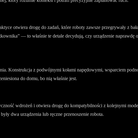
ej, który rozumie kontekst i potrafi precyzyjnie zaplanować ruch.
raktyce otwiera drogę do zadań, które roboty zawsze przegrywały z bał
ytkownika” — to właśnie te detale decydują, czy urządzenie naprawdę o
ątania. Konstrukcja z podwójnymi kołami napędowymi, wsparciem podn
eniesiona do domu, bo nią właśnie jest.
czność wdrożeń i otwiera drogę do kompatybilności z kolejnymi model
yły dwa urządzenia lub ręczne przenoszenie robota.