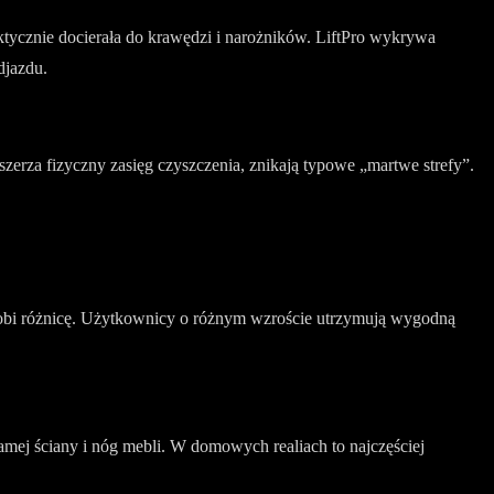
tycznie docierała do krawędzi i narożników. LiftPro wykrywa
djazdu.
oszerza fizyczny zasięg czyszczenia, znikają typowe „martwe strefy”.
i robi różnicę. Użytkownicy o różnym wzroście utrzymują wygodną
ej ściany i nóg mebli. W domowych realiach to najczęściej