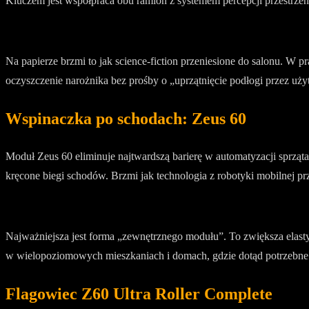
Kluczem jest współpraca obu ramion z systemem percepcji przestrzenn
Na papierze brzmi to jak science-fiction przeniesione do salonu. W p
oczyszczenie narożnika bez prośby o „uprzątnięcie podłogi przez uż
Wspinaczka po schodach: Zeus 60
Moduł Zeus 60 eliminuje najtwardszą barierę w automatyzacji sprz
kręcone biegi schodów. Brzmi jak technologia z robotyki mobilnej prz
Najważniejsza jest forma „zewnętrznego modułu”. To zwiększa elasty
w wielopoziomowych mieszkaniach i domach, gdzie dotąd potrzebne b
Flagowiec Z60 Ultra Roller Complete