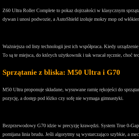
Z60 Ultra Roller Complete to pokaz dojrzałości w klasycznym sprzą
dywan i unosi podwozie, a AutoShield izoluje mokry mop od włókien
Ważniejsza od listy technologii jest ich współpraca. Kiedy urządzenie
To są te miejsca, do których użytkownik i tak wracał ręcznie, choć teo
Sprzątanie z bliska: M50 Ultra i G70
M50 Ultra proponuje składane, wysuwane ramię rękojeści do sprzątan
pozycję, a dostęp pod łóżko czy sofę nie wymaga gimnastyki.
Bezprzewodowy G70 idzie w precyzję krawędzi. System True 0-Gap F
pomijana linia brudu. Jeśli algorytmy są wystarczająco szybkie, a mecha