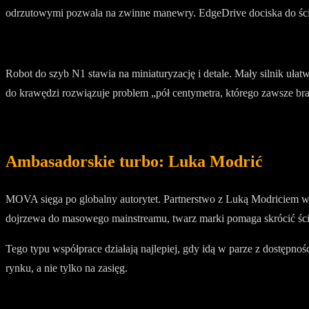
odrzutowymi pozwala na zwinne manewry. EdgeDrive dociska do ścia
Robot do szyb N1 stawia na miniaturyzację i detale. Mały silnik uła
do krawędzi rozwiązuje problem „pół centymetra, którego zawsze bra
Ambasadorskie turbo: Luka Modrić
MOVA sięga po globalny autorytet. Partnerstwo z Luką Modriciem wz
dojrzewa do masowego mainstreamu, twarz marki pomaga skrócić ści
Tego typu współprace działają najlepiej, gdy idą w parze z dostępnoś
rynku, a nie tylko na zasięg.