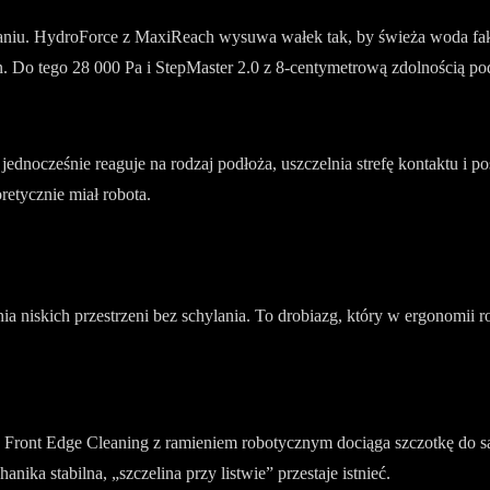
taniu. HydroForce z MaxiReach wysuwa wałek tak, by świeża woda fak
. Do tego 28 000 Pa i StepMaster 2.0 z 8-centymetrową zdolnością po
 jednocześnie reaguje na rodzaj podłoża, uszczelnia strefę kontaktu i p
retycznie miał robota.
ia niskich przestrzeni bez schylania. To drobiazg, który w ergonomi
ront Edge Cleaning z ramieniem robotycznym dociąga szczotkę do sam
nika stabilna, „szczelina przy listwie” przestaje istnieć.