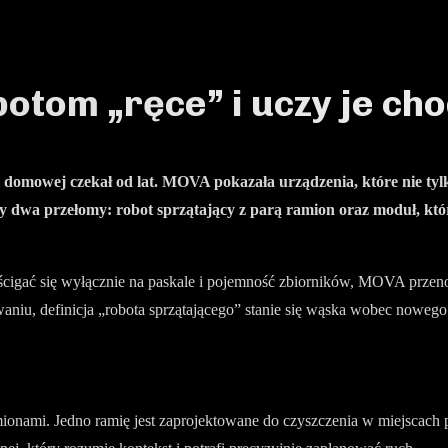
otom „ręce” i uczy je ch
 domowej czekał od lat. MOVA pokazała urządzenia, które nie tyl
 dwa przełomy: robot sprzątający z parą ramion oraz moduł, któ
ścigać się wyłącznie na paskale i pojemność zbiorników, MOVA przenos
owaniu, definicja „robota sprzątającego” stanie się wąska wobec nowe
amionami. Jedno ramię jest zaprojektowane do czyszczenia w miejscac