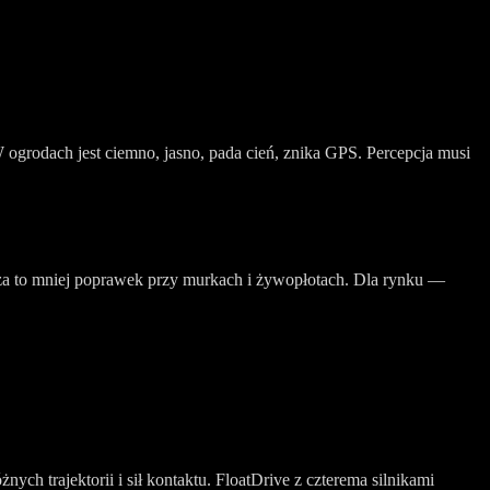
rodach jest ciemno, jasno, pada cień, znika GPS. Percepcja musi
acza to mniej poprawek przy murkach i żywopłotach. Dla rynku —
ych trajektorii i sił kontaktu. FloatDrive z czterema silnikami