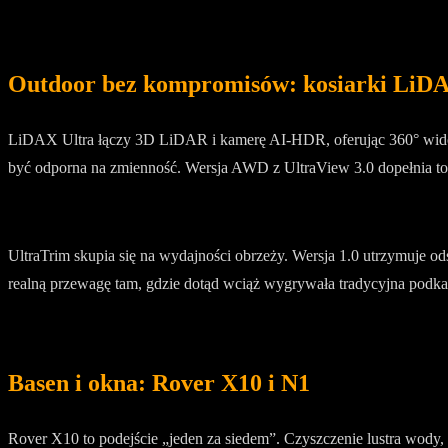
Outdoor bez kompromisów: kosiarki LiDA
LiDAX Ultra łączy 3D LiDAR i kamerę AI-HDR, oferując 360° widocz
być odporna na zmienność. Wersja AWD z UltraView 3.0 dopełnia t
UltraTrim skupia się na wydajności obrzeży. Wersja 1.0 utrzymuje o
realną przewagę tam, gdzie dotąd wciąż wygrywała tradycyjna podka
Basen i okna: Rover X10 i N1
Rover X10 to podejście „jeden za siedem”. Czyszczenie lustra wody, dn