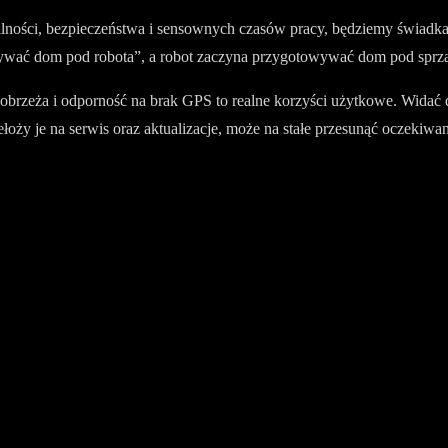
bilności, bezpieczeństwa i sensownych czasów pracy, będziemy świad
wywać dom pod robota”, a robot zaczyna przygotowywać dom pod sprzą
brzeża i odporność na brak GPS to realne korzyści użytkowe. Widać d
łoży je na serwis oraz aktualizacje, może na stałe przesunąć oczekiw