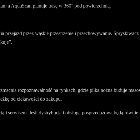
n, a AquaScan planuje trasę w 360° pod powierzchnią.
twia przejazd przez wąskie przestrzenie i przechowywanie. Spryskiwac
kuje”.
macnia rozpoznawalność na rynkach, gdzie piłka nożna buduje masową
eżkę od ciekawości do zakupu.
cią i serwisem. Jeśli dystrybucja i obsługa posprzedażowa będą równie