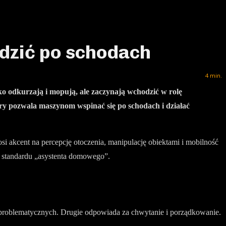
odzić po schodach
4
min.
ko odkurzają i mopują, ale zaczynają wchodzić w rolę
ry pozwala maszynom wspinać się po schodach i działać
i akcent na percepcję otoczenia, manipulację obiektami i mobilność
go standardu „asystenta domowego”.
h problematycznych. Drugie odpowiada za chwytanie i porządkowanie.