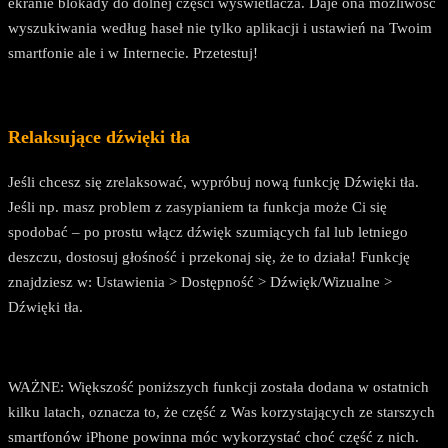
ekranie blokady do dolnej części wyświetlacza. Daje ona możliwość
wyszukiwania według haseł nie tylko aplikacji i ustawień na Twoim
smartfonie ale i w Internecie. Przetestuj!
Relaksujące dźwięki tła
Jeśli chcesz się zrelaksować, wypróbuj nową funkcję Dźwięki tła.
Jeśli np. masz problem z zasypianiem ta funkcja może Ci się
spodobać – po prostu włącz dźwięk szumiących fal lub letniego
deszczu, dostosuj głośność i przekonaj się, że to działa! Funkcję
znajdziesz w: Ustawienia > Dostępność > Dźwięk/Wizualne >
Dźwięki tła.
WAŻNE: Większość poniższych funkcji została dodana w ostatnich
kilku latach, oznacza to, że część z Was korzystających ze starszych
smartfonów iPhone powinna móc wykorzystać choć część z nich.