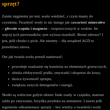
sprzęt?
Zanim sięgniemy po test, warto wiedzieć, z czym mamy do
czynienia. Twardość wody to nic innego jak z
awartość minerałów
– głównie wapnia i magnezu
– rozpuszczonych w wodzie. Im
więcej tych pierwiastków, tym wyższa twardość. Brzmi zdrowo? I
jest, jeśli chodzi o picie. Ale niestety – dla urządzeń AGD to
prawdziwa zmora.
Oto jak twarda woda potrafi namieszać:
powoduje osadzanie się kamienia na elementach grzewczych,
obniża efektywność pralki, zmywarki i ekspresu do kawy,
skraca żywotność sprzętu,
zwiększa zużycie detergentów i energii.
Skutki są widoczne gołym okiem: białe osady w czajniku, matowe
szkło po zmywaniu, brzydka powłoka na armaturze. I nawet jeśli
regularnie odkamieniasz sprzęty – bez wiedzy o twardości wody