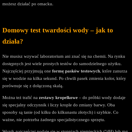
możesz działać po omacku.
Domowy test twardości wody – jak to
działa?
Nie musisz wzywać laboratorium ani znać się na chemii. Na rynku
dostępnych jest wiele prostych testów do samodzielnego użytku.
Najczęściej przyjmują one
formę pasków testowych
, które zanurza
się w wodzie na kilka sekund. Po chwili pasek zmienia kolor, który
porównuje się z dołączoną skalą.
Można też trafić na
zestawy kropelkowe
– do próbki wody dodaje
się specjalny odczynnik i liczy krople do zmiany barwy. Oba
sposoby są tanie (od kilku do kilkunastu złotych) i szybkie. Co
ważne, nie potrzeba żadnego specjalistycznego sprzętu.
Wynik najczęściej podaje się w stopniach niemieckich (°dH) lub mg