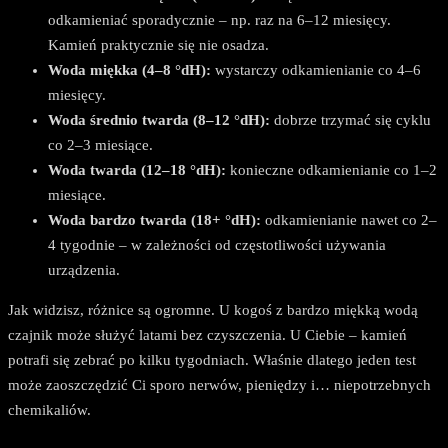
odkamieniać sporadycznie – np. raz na 6–12 miesięcy.
Kamień praktycznie się nie osadza.
Woda miękka (4–8 °dH):
wystarczy odkamienianie co 4–6
miesięcy.
Woda średnio twarda (8–12 °dH):
dobrze trzymać się cyklu
co 2–3 miesiące.
Woda twarda (12–18 °dH):
konieczne odkamienianie co 1–2
miesiące.
Woda bardzo twarda (18+ °dH):
odkamienianie nawet co 2–
4 tygodnie – w zależności od częstotliwości używania
urządzenia.
Jak widzisz, różnice są ogromne. U kogoś z bardzo miękką wodą
czajnik może służyć latami bez czyszczenia. U Ciebie – kamień
potrafi się zebrać po kilku tygodniach. Właśnie dlatego jeden test
może zaoszczędzić Ci sporo nerwów, pieniędzy i… niepotrzebnych
chemikaliów.