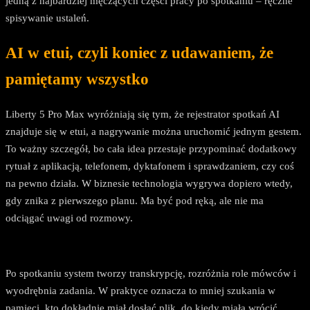
jedną z najbardziej męczących części pracy po spotkaniu – ręczne
spisywanie ustaleń.
AI w etui, czyli koniec z udawaniem, że
pamiętamy wszystko
Liberty 5 Pro Max wyróżniają się tym, że rejestrator spotkań AI
znajduje się w etui, a nagrywanie można uruchomić jednym gestem.
To ważny szczegół, bo cała idea przestaje przypominać dodatkowy
rytuał z aplikacją, telefonem, dyktafonem i sprawdzaniem, czy coś
na pewno działa. W biznesie technologia wygrywa dopiero wtedy,
gdy znika z pierwszego planu. Ma być pod ręką, ale nie ma
odciągać uwagi od rozmowy.
Po spotkaniu system tworzy transkrypcję, rozróżnia role mówców i
wyodrębnia zadania. W praktyce oznacza to mniej szukania w
pamięci, kto dokładnie miał dosłać plik, do kiedy miała wrócić