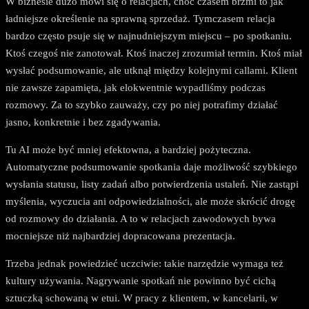
W biznesie dużo mówi się o relacjach, choć czasem brzmi to jak
ładniejsze określenie na sprawną sprzedaż. Tymczasem relacja
bardzo często psuje się w najnudniejszym miejscu – po spotkaniu.
Ktoś czegoś nie zanotował. Ktoś inaczej zrozumiał termin. Ktoś miał
wysłać podsumowanie, ale utknął między kolejnymi callami. Klient
nie zawsze zapamięta, jak elokwentnie wypadliśmy podczas
rozmowy. Za to szybko zauważy, czy po niej potrafimy działać
jasno, konkretnie i bez zgadywania.
Tu AI może być mniej efektowna, a bardziej pożyteczna.
Automatyczne podsumowanie spotkania daje możliwość szybkiego
wysłania statusu, listy zadań albo potwierdzenia ustaleń. Nie zastąpi
myślenia, wyczucia ani odpowiedzialności, ale może skrócić drogę
od rozmowy do działania. A to w relacjach zawodowych bywa
mocniejsze niż najbardziej dopracowana prezentacja.
Trzeba jednak powiedzieć uczciwie: takie narzędzie wymaga też
kultury używania. Nagrywanie spotkań nie powinno być cichą
sztuczką schowaną w etui. W pracy z klientem, w kancelarii, w