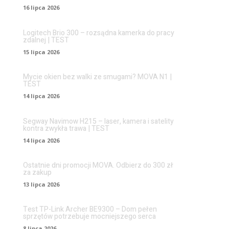
16 lipca 2026
Logitech Brio 300 – rozsądna kamerka do pracy
zdalnej | TEST
15 lipca 2026
Mycie okien bez walki ze smugami? MOVA N1 |
TEST
14 lipca 2026
Segway Navimow H215 – laser, kamera i satelity
kontra zwykła trawa | TEST
14 lipca 2026
Ostatnie dni promocji MOVA. Odbierz do 300 zł
za zakup
13 lipca 2026
Test TP-Link Archer BE9300 – Dom pełen
sprzętów potrzebuje mocniejszego serca
8 lipca 2026