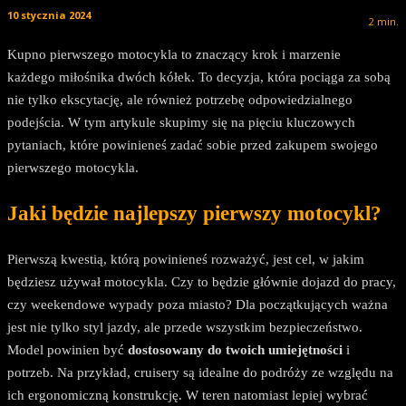
10 stycznia 2024
2
min.
Kupno pierwszego motocykla to znaczący krok i marzenie
każdego miłośnika dwóch kółek. To decyzja, która pociąga za sobą
nie tylko ekscytację, ale również potrzebę odpowiedzialnego
podejścia. W tym artykule skupimy się na pięciu kluczowych
pytaniach, które powinieneś zadać sobie przed zakupem swojego
pierwszego motocykla.
J
aki będzie najlepszy p
ierwszy motocykl?
Pierwszą kwestią, którą powinieneś rozważyć, jest cel, w jakim
będziesz używał motocykla. Czy to będzie głównie dojazd do pracy,
czy weekendowe wypady poza miasto? Dla początkujących ważna
jest nie tylko styl jazdy, ale przede wszystkim bezpieczeństwo.
Model powinien być
dostosowany do twoich umiejętności
i
potrzeb. Na przykład, cruisery są idealne do podróży ze względu na
ich ergonomiczną konstrukcję. W teren natomiast lepiej wybrać