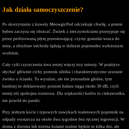
Jak działa samoczyszczenie?
Po skorzystaniu z kuwety MeowgicPod odczekuje chwilę, a potem
bęben zaczyna się obracać. Żwirek z nieczystościami przesypuje się
przez perforowaną płytę przesiewającą: czysty granulat wraca do
misy, a zbrylone odchody lądują w dolnym pojemniku wyłożonym
workiem.
Cały cykl czyszczenia trwa mniej więcej trzy minuty. W praktyce
słychać głównie cichy pomruk silnika i charakterystyczne szuranie
żwirku o ścianki. To wyraźne, ale nie przesadnie głośne, tym
bardziej że deklarowany poziom hałasu sięga około 30 dB, czyli
mniej niż spokojna rozmowa. Dla większości kotów to ciekawostka,
nie powód do paniki.
Przy jednym kocie i typowych nawykach toaletowych pojemnik na
odpady wystarcza na około dwa tygodnie bez ręcznej ingerencji. W
domu z dwoma lub trzema kotami realnie będzie to kilka dni, ale