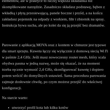
elementów, ale w praktyce to raczej większa układanka niż
skomplikowane narzędzie. Zasadniczo składasz podstawę, bęben z
wkładką i płytą przesiewającą, panele boczne i przód, a na końcu
zakładasz pojemnik na odpady z workiem, filtr i zbiornik na spray.
Instrukcja bywa sucha, ale po kolei da się ją przejść bez dramatów.
Parowanie z aplikacją MOVA oraz z kontem w chmurze jest typowe
dla smart sprzętu. Kuweta łączy się wyłącznie z domową siecią Wi Fi
w paśmie 2,4 GHz. Jeśli masz nowoczesny router mesh, który scala
obydwa pasma w jedną nazwę, może się okazać, że na moment
trzeba ręcznie wymusić 2,4 GHz, skonfigurować kuwetę i dopiero
potem wrócić do domyślnych ustawień. Sama procedura parowania
zajmuje dosłownie chwilę, po czym możesz przejść do właściwej
konfiguracji.
Na starcie warto:
utworzyć profil kota lub kilku kotów