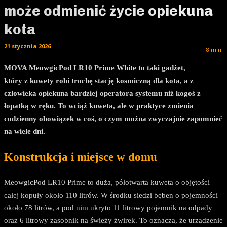
może odmienić życie opiekuna
kota
21 stycznia 2026
8
min.
MOVA MeowgicPod LR10 Prime White to taki gadżet,
który z kuwety robi trochę stację kosmiczną dla kota, a z
człowieka opiekuna bardziej operatora systemu niż kogoś z
łopatką w ręku. To wciąż kuweta, ale w praktyce zmienia
codzienny obowiązek w coś, o czym można zwyczajnie zapomnieć
na wiele dni.
Konstrukcja i miejsce w domu
MeowgicPod LR10 Prime to duża, półotwarta kuweta o objętości
całej kopuły około 110 litrów. W środku siedzi bęben o pojemności
około 78 litrów, a pod nim ukryto 11 litrowy pojemnik na odpady
oraz 6 litrowy zasobnik na świeży żwirek. To oznacza, że urządzenie