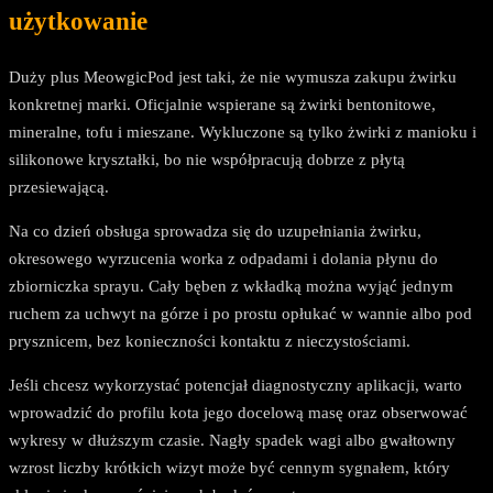
użytkowanie
Duży plus MeowgicPod jest taki, że nie wymusza zakupu żwirku
konkretnej marki. Oficjalnie wspierane są żwirki bentonitowe,
mineralne, tofu i mieszane. Wykluczone są tylko żwirki z manioku i
silikonowe kryształki, bo nie współpracują dobrze z płytą
przesiewającą.
Na co dzień obsługa sprowadza się do uzupełniania żwirku,
okresowego wyrzucenia worka z odpadami i dolania płynu do
zbiorniczka sprayu. Cały bęben z wkładką można wyjąć jednym
ruchem za uchwyt na górze i po prostu opłukać w wannie albo pod
prysznicem, bez konieczności kontaktu z nieczystościami.
Jeśli chcesz wykorzystać potencjał diagnostyczny aplikacji, warto
wprowadzić do profilu kota jego docelową masę oraz obserwować
wykresy w dłuższym czasie. Nagły spadek wagi albo gwałtowny
wzrost liczby krótkich wizyt może być cennym sygnałem, który