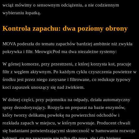
wciąż mówimy o sensownym odciążeniu, a nie codziennym
wybieraniu łopatką.
Kontrola zapachu: dwa poziomy obrony
MOVA podeszła do tematu zapachów bardziej ambitnie niż zwykła
pokrywka i filtr. MeowgicPod ma dwa niezależne systemy:
W górnej komorze, przy przestrzeni, z której korzysta kot, pracuje
filtr z węglem aktywnym. Po każdym cyklu czyszczenia powietrze w
środku jest przez niego zasysane i filtrowane, co redukuje typowy
koci zapaszek unoszący się nad żwirkiem.
W dolnej części, przy pojemniku na odpady, działa automatyczny
spray dezodoryzujący. Rozpyla on preparat na bazie enzymów,
który tworzy delikatną powłokę na powierzchni odchodów i
rozkłada zapach w miejscu, w którym powstaje. Producent chwali
się badaniami potwierdzającymi skuteczność w hamowaniu rozwoju
bakterii, co ma znaczenie nie tylko dla nosa, ale i dla higieny