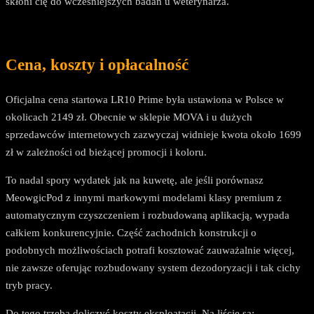
skłoni cię do wcześniejszych badań u weterynarza.
Cena, koszty i opłacalność
Oficjalna cena startowa LR10 Prime była ustawiona w Polsce w
okolicach 2149 zł. Obecnie w sklepie MOVA i u dużych
sprzedawców internetowych zazwyczaj widnieje kwota około 1699
zł w zależności od bieżącej promocji i koloru.
To nadal spory wydatek jak na kuwetę, ale jeśli porównasz
MeowgicPod z innymi markowymi modelami klasy premium z
automatycznym czyszczeniem i rozbudowaną aplikacją, wypada
całkiem konkurencyjnie. Część zachodnich konstrukcji o
podobnych możliwościach potrafi kosztować zauważalnie więcej,
nie zawsze oferując rozbudowany system dezodoryzacji i tak cichy
tryb pracy.
Do tego trzeba doliczyć koszty eksploatacji. Na liście są: