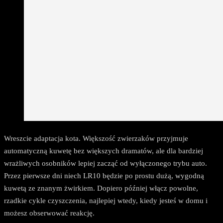
Wreszcie adaptacja kota. Większość zwierzaków przyjmuje
automatyczną kuwetę bez większych dramatów, ale dla bardziej
wrażliwych osobników lepiej zacząć od wyłączonego trybu auto.
Przez pierwsze dni niech LR10 będzie po prostu dużą, wygodną
kuwetą ze znanym żwirkiem. Dopiero później włącz powolne,
rzadkie cykle czyszczenia, najlepiej wtedy, kiedy jesteś w domu i
możesz obserwować reakcję.