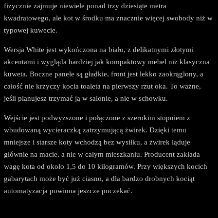
fizycznie zajmuje niewiele ponad trzy dziesiąte metra
kwadratowego, ale kot w środku ma znacznie więcej swobody niż w
typowej kuwecie.
Wersja White jest wykończona na biało, z delikatnymi złotymi
akcentami i wygląda bardziej jak kompaktowy mebel niż klasyczna
kuweta. Boczne panele są gładkie, front jest lekko zaokrąglony, a
całość nie krzyczy kocia toaleta na pierwszy rzut oka. To ważne,
jeśli planujesz trzymać ją w salonie, a nie w schowku.
Wejście jest podwyższone i połączone z szerokim stopniem z
wbudowaną wycieraczką zatrzymującą żwirek. Dzięki temu
mniejsze i starsze koty wchodzą bez wysiłku, a żwirek ląduje
głównie na macie, a nie w całym mieszkaniu. Producent zakłada
wagę kota od około 1,5 do 10 kilogramów. Przy większych kocich
gabarytach może być już ciasno, a dla bardzo drobnych kociąt
automatyzacja powinna jeszcze poczekać.