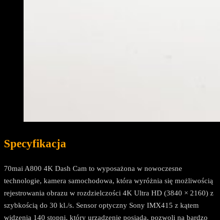
Specyfikacja
70mai A800 4K Dash Cam to wyposażona w nowoczesne
technologie, kamera samochodowa, która wyróżnia się możliwością
rejestrowania obrazu w rozdzielczości 4K Ultra HD (3840 × 2160) z
szybkością do 30 kl./s. Sensor optyczny Sony IMX415 z kątem
widzenia 140 stopni, który urządzenie posiada, pozwoli na bardzo