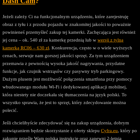
Dash Cam
?
Jeżeli zależy Ci na funkcjonalnym urządzeniu, które zarejestruję
obraz z tyłu i z przodu pojazdu w znakomitej jakości to poważnie
powinieneś przemyśleć zakup tej kamerki. Zachęcająca jest również
jej cena – ok. 540 zł za kamerkę przednią lub w
wersji z tylną
kamerką RC06 – 630 zł
. Konkurencja, często w o wiele wyższych
cenach, serwuje nam gorszej jakości sprzęt. Za tym urządzeniem
przemawia z pewnością wysoka jakość nagrywania, przydatne
funkcje, jak czujnik wstrząsów czy pasywny tryb parkingowy.
Dużym plusem jest możliwość połączenia smartfona przy pomocy
wbudowanego modułu Wi-Fi i dedykowanej aplikacji mobilnej,
która niestety nie doczekała się tłumaczenia na język polski. To
wszystko sprawia, że jest to sprzęt, który zdecydowanie można
polecić.
Jeśli chcielibyście zdecydować się na zakup urządzenia, dobrym
rozwiązaniem będzie skorzystanie z oferty sklepu
Cyfra.eu
, który po
zakupie prześlę Wam polską instrukcję oraz zapewni 2-letnią