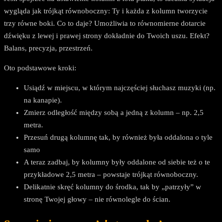
wygląda jak trójkąt równoboczny: Ty i każda z kolumn tworzycie
trzy równe boki. Co to daje? Umożliwia to równomierne dotarcie
dźwięku z lewej i prawej strony dokładnie do Twoich uszu. Efekt?
Balans, precyzja, przestrzeń.
Oto podstawowe kroki:
Usiądź w miejscu, w którym najczęściej słuchasz muzyki (np.
na kanapie).
Zmierz odległość między sobą a jedną z kolumn – np. 2,5
metra.
Przesuń drugą kolumnę tak, by również była oddalona o tyle
samo
A teraz zadbaj, by kolumny były oddalone od siebie też o te
przykładowe 2,5 metra – powstaje trójkąt równoboczny.
Delikatnie skręć kolumny do środka, tak by „patrzyły” w
stronę Twojej głowy – nie równolegle do ścian.