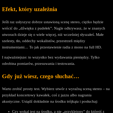
Efekt, który uzależnia
Jeśli raz usłyszysz dobrze ustawioną scenę stereo, ciężko będzie
wrócić do „dźwięku z pudełek”. Nagle odkrywasz, że w znanych
utworach dzieje się o wiele więcej, niż wcześniej słyszałeś. Małe
szelesty, tło, oddechy wokalistów, przestrzeń między
instrumentami… To jak przestawienie radia z mono na full HD.
I najważniejsze: to wszystko bez wydawania pieniędzy. Tylko
odrobina pomiarów, przesuwania i testowania.
Gdy już wiesz, czego słuchać…
Warto zrobić prosty test. Wybierz utwór z wyraźną sceną stereo – na
przykład koncertowy kawałek, coś z jazzu albo nagrania
akustyczne. Usiądź dokładnie na środku trójkąta i posłuchaj:
Czy wokal jest na środku, a nie „przyklejony” do którejś z