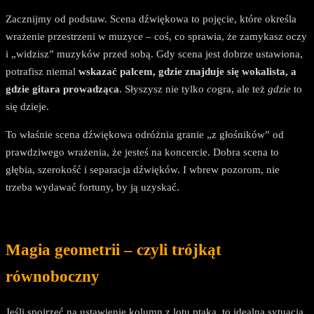
Zacznijmy od podstaw. Scena dźwiękowa to pojęcie, które określa
wrażenie przestrzeni w muzyce – coś, co sprawia, że zamykasz oczy
i „widzisz” muzyków przed sobą. Gdy scena jest dobrze ustawiona,
potrafisz niemal
wskazać palcem, gdzie znajduje się wokalista, a
gdzie gitara prowadząca
. Słyszysz nie tylko
co
gra, ale też
gdzie
to
się dzieje.
To właśnie scena dźwiękowa odróżnia granie „z głośników” od
prawdziwego wrażenia, że jesteś na koncercie. Dobra scena to
głębia, szerokość i separacja dźwięków. I wbrew pozorom, nie
trzeba wydawać fortuny, by ją uzyskać.
Magia geometrii – czyli trójkąt
równoboczny
Jeśli spojrzeć na ustawienie kolumn z lotu ptaka, to idealna sytuacja