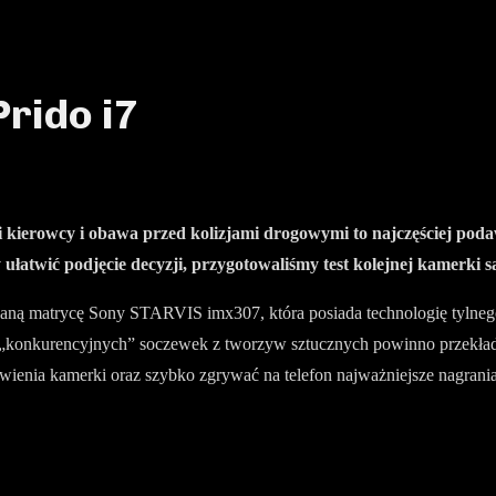
rido i7
 kierowcy i obawa przed kolizjami drogowymi to najczęściej pod
ułatwić podjęcie decyzji, przygotowaliśmy test kolejnej kamerki 
ną matrycę Sony STARVIS imx307, która posiada technologię tylnego
do „konkurencyjnych” soczewek z tworzyw sztucznych powinno przekłada
ienia kamerki oraz szybko zgrywać na telefon najważniejsze nagrania. 