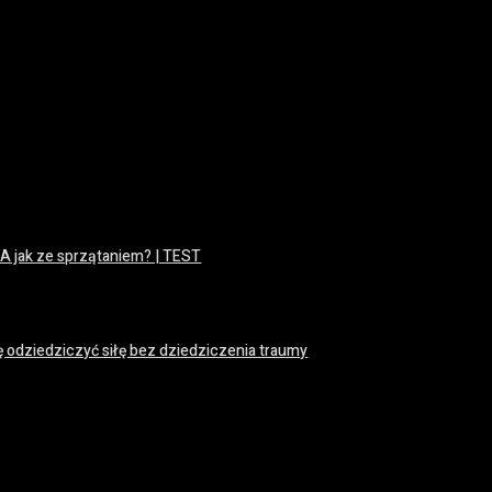
 A jak ze sprzątaniem? | TEST
ę odziedziczyć siłę bez dziedziczenia traumy