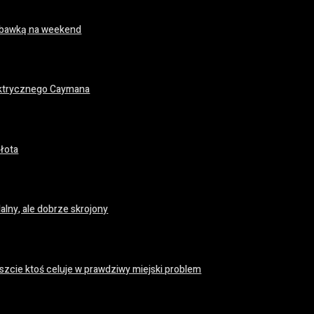
 zabawką na weekend
ektrycznego Caymana
łota
lny, ale dobrze skrojony
zcie ktoś celuje w prawdziwy miejski problem