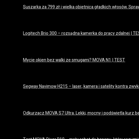
Suszarka za 799 zł i wielka obietnica gładkich włosów. S
16 lipca 2026
Logitech Brio 300 – rozsądna kamerka do pracy zdalnej | T
15 lipca 2026
Mycie okien bez walki ze smugami? MOVA N1 | TEST
14 lipca 2026
Segway Navimow H215 – laser, kamera i satelity kontra zwyk
14 lipca 2026
Odkurzacz MOVA S7 Ultra. Lekki, mocny i podświetla kurz be
14 lipca 2026