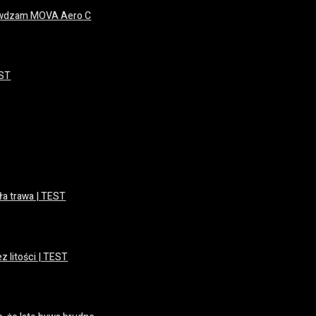
prawdzam MOVA Aero C
EST
ła trawa | TEST
z litości | TEST