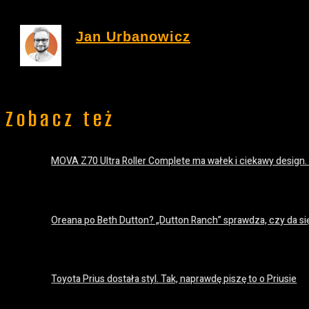
Jan Urbanowicz
Zobacz też
MOVA Z70 Ultra Roller Complete ma wałek i ciekawy design.
20 lipca 2026
Oreana po Beth Dutton? „Dutton Ranch” sprawdza, czy da si
18 lipca 2026
Toyota Prius dostała styl. Tak, naprawdę piszę to o Priusie
18 lipca 2026