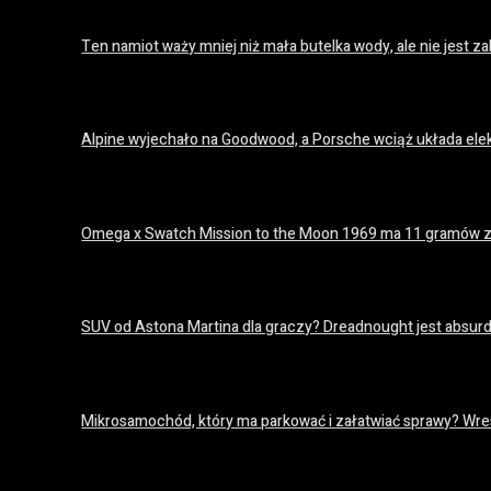
Ten namiot waży mniej niż mała butelka wody, ale nie jest
18 lipca 2026
Alpine wyjechało na Goodwood, a Porsche wciąż układa el
18 lipca 2026
Omega x Swatch Mission to the Moon 1969 ma 11 gramów z
18 lipca 2026
SUV od Astona Martina dla graczy? Dreadnought jest absurda
18 lipca 2026
Mikrosamochód, który ma parkować i załatwiać sprawy? Wres
18 lipca 2026