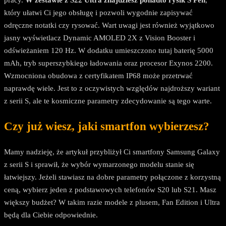
pracy.
W zestawie z S22 Ultra znajdziesz ponadto rysik S Pen
,
który ułatwi Ci jego obsługę i pozwoli wygodnie zapisywać
odręczne notatki czy rysować. Wart uwagi jest również wyjątkowo
jasny wyświetlacz Dynamic AMOLED 2X z Vision Booster i
odświeżaniem 120 Hz. W dodatku umieszczono tutaj baterię 5000
mAh, tryb superszybkiego ładowania oraz procesor Exynos 2200.
Wzmocniona obudowa z certyfikatem IP68 może przetrwać
naprawdę wiele. Jest to z oczywistych względów najdroższy wariant
z serii S, ale te kosmiczne parametry zdecydowanie są tego warte.
Czy już wiesz, jaki smartfon wybierzesz?
Mamy nadzieję, że artykuł przybliżył Ci smartfony Samsung Galaxy
z serii S i sprawił, że wybór wymarzonego modelu stanie się
łatwiejszy. Jeżeli stawiasz na dobre parametry połączone z korzystną
ceną, wybierz jeden z podstawowych telefonów S20 lub S21. Masz
większy budżet? W takim razie modele z plusem, Fan Edition i Ultra
będą dla Ciebie odpowiednie.