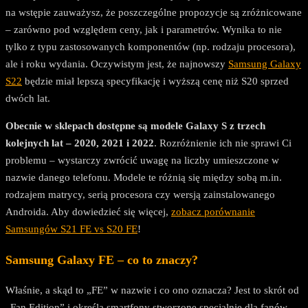
na wstępie zauważysz, że poszczególne propozycje są zróżnicowane
– zarówno pod względem ceny, jak i parametrów. Wynika to nie
tylko z typu zastosowanych komponentów (np. rodzaju procesora),
ale i roku wydania. Oczywistym jest, że najnowszy
Samsung Galaxy
S22
będzie miał lepszą specyfikację i wyższą cenę niż S20 sprzed
dwóch lat.
Obecnie w sklepach dostępne są modele Galaxy S z trzech
kolejnych lat – 2020, 2021 i 2022
. Rozróżnienie ich nie sprawi Ci
problemu – wystarczy zwrócić uwagę na liczby umieszczone w
nazwie danego telefonu. Modele te różnią się między sobą m.in.
rodzajem matrycy, serią procesora czy wersją zainstalowanego
Androida. Aby dowiedzieć się więcej,
zobacz porównanie
Samsungów S21 FE vs S20 FE
!
Samsung Galaxy FE – co to znaczy?
Właśnie, a skąd to „FE” w nazwie i co ono oznacza? Jest to skrót od
„Fan Edition” i określa smartfony stworzone specjalnie dla fanów