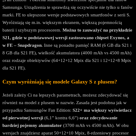
Samsunga. Urządzenia te sprawdzą się oczywiście nie tylko u fanów
marki. FE to ulepszone wersje podstawowych smartfonów z serii S.
Wyróżniają się m.in. większym ekranem, większą pojemnością
baterii i szybszym procesorem.
Można to zauważyć na przykładzie
S21, gdzie w podstawowej wersji zastosowano chipset Exynos, a
w FE – Snapdragon
. Inne są ponadto pamięć RAM (6 GB dla S21 i
8 GB dla S21 FE), wielkość akumulatora (4000 mAh vs 4500 mAh)
oraz rodzaje obiektywów (64+12+12 Mpix dla S21 i 12+12+8 Mpix
dla S21 FE).
Czym wyróżniają się modele Galaxy S z plusem?
Jeżeli zależy Ci na lepszych parametrach, możesz zdecydować się
również na model z plusem w nazwie. Zasada jest podobna jak w
przypadku Samsungów Fan Edition:
S22+
ma większy wyświetlacz
od pierwotnej wersji
(6,1” kontra 6,6”)
oraz zdecydowanie
bardziej pojemny akumulator
(3700 mAh vs 4500 mAh). W obu
wersjach znajdziesz aparat 50+12+10 Mpix, 8-rdzeniowy procesor