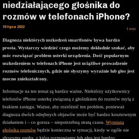
niedziałającego głośnika do
rozmów w telefonach iPhone?
10 lipca 2022
1
min.
Diagnoza niektórych uszkodzeń smartfonów bywa bardzo
prosta. Wystarczy wiedzieć czego możemy dokładnie szukać, aby
móc rozwiązać problem usterki urządzenia. Dość popularnym
uszkodzeniem w telefonach iPhone jest uciążliwe prowadzenie
rozmów telefonicznych, gdzie nie słyszymy wyraźnie lub głos jest
mocno zniekształcony.
Informacje na ten temat są bardzo ważne. Niektórzy użytkownicy
telefonów iPhone usterkę związaną z głośnikiem do rozmów mylą z
brakiem zasięgu. Ważne, aby rozróżnić ten problem, ponieważ
diagnoza dwóch odrębnych objawów może być bardzo kosztownym
działaniem i – co gorsza – niepotrzebną stratą czasu.
Wymiana
głośnika rozmów
będzie konieczna w sytuacji, kiedy w ogóle nie
słyszymy osoby, z którą rozmawiamy lub głos jest bardzo