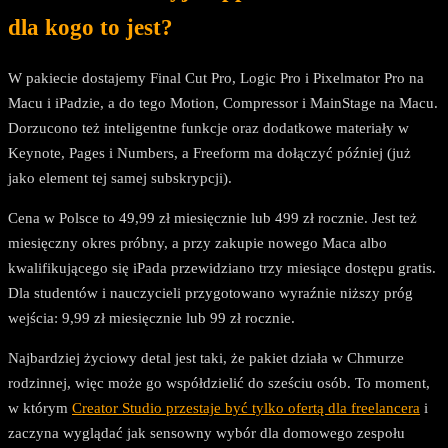
dla kogo to jest?
W pakiecie dostajemy Final Cut Pro, Logic Pro i Pixelmator Pro na
Macu i iPadzie, a do tego Motion, Compressor i MainStage na Macu.
Dorzucono też inteligentne funkcje oraz dodatkowe materiały w
Keynote, Pages i Numbers, a Freeform ma dołączyć później (już
jako element tej samej subskrypcji).
Cena w Polsce to 49,99 zł miesięcznie lub 499 zł rocznie. Jest też
miesięczny okres próbny, a przy zakupie nowego Maca albo
kwalifikującego się iPada przewidziano trzy miesiące dostępu gratis.
Dla studentów i nauczycieli przygotowano wyraźnie niższy próg
wejścia: 9,99 zł miesięcznie lub 99 zł rocznie.
Najbardziej życiowy detal jest taki, że pakiet działa w Chmurze
rodzinnej, więc może go współdzielić do sześciu osób. To moment,
w którym
Creator Studio przestaje być tylko ofertą dla freelancera
i
zaczyna wyglądać jak sensowny wybór dla domowego zespołu