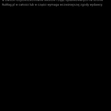
© Dalsze rozpowszechnianie tekstów i zdjęć opublikowanych na stronie
NuMag.pl w całości lub w części wymaga wcześniejszej zgody wydawcy.