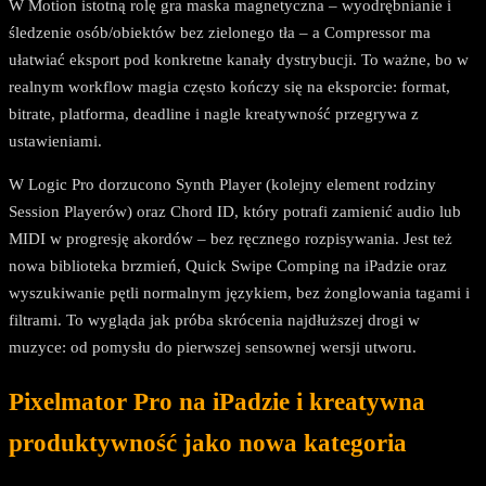
W Motion istotną rolę gra maska magnetyczna – wyodrębnianie i
śledzenie osób/obiektów bez zielonego tła – a Compressor ma
ułatwiać eksport pod konkretne kanały dystrybucji. To ważne, bo w
realnym workflow magia często kończy się na eksporcie: format,
bitrate, platforma, deadline i nagle kreatywność przegrywa z
ustawieniami.
W Logic Pro dorzucono Synth Player (kolejny element rodziny
Session Playerów) oraz Chord ID, który potrafi zamienić audio lub
MIDI w progresję akordów – bez ręcznego rozpisywania. Jest też
nowa biblioteka brzmień, Quick Swipe Comping na iPadzie oraz
wyszukiwanie pętli normalnym językiem, bez żonglowania tagami i
filtrami. To wygląda jak próba skrócenia najdłuższej drogi w
muzyce: od pomysłu do pierwszej sensownej wersji utworu.
Pixelmator Pro na iPadzie i kreatywna
produktywność jako nowa kategoria