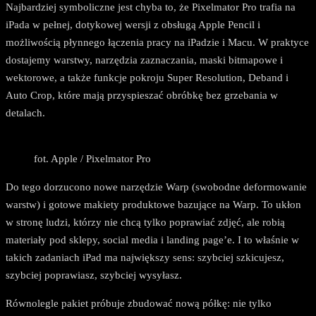
Najbardziej symboliczne jest chyba to, że Pixelmator Pro trafia na
iPada w pełnej, dotykowej wersji z obsługą Apple Pencil i
możliwością płynnego łączenia pracy na iPadzie i Macu. W praktyce
dostajemy warstwy, narzędzia zaznaczania, maski bitmapowe i
wektorowe, a także funkcje pokroju Super Resolution, Deband i
Auto Crop, które mają przyspieszać obróbkę bez grzebania w
detalach.
fot. Apple / Pixelmator Pro
Do tego dorzucono nowe narzędzie Warp (swobodne deformowanie
warstw) i gotowe makiety produktowe bazujące na Warp. To ukłon
w stronę ludzi, którzy nie chcą tylko poprawiać zdjęć, ale robią
materiały pod sklepy, social media i landing page’e. I to właśnie w
takich zadaniach iPad ma największy sens: szybciej szkicujesz,
szybciej poprawiasz, szybciej wysyłasz.
Równolegle pakiet próbuje zbudować nową półkę: nie tylko