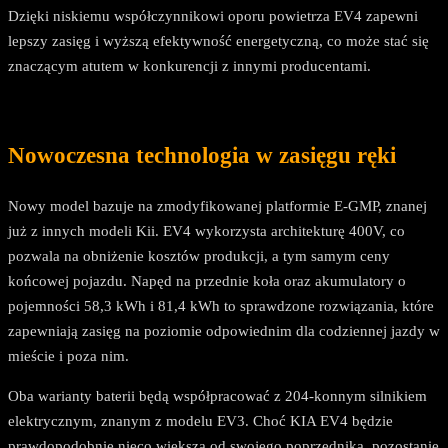
Dzięki niskiemu współczynnikowi oporu powietrza EV4 zapewni
lepszy zasięg i wyższą efektywność energetyczną, co może stać się
znaczącym atutem w konkurencji z innymi producentami.
Nowoczesna technologia w zasięgu ręki
Nowy model bazuje na zmodyfikowanej platformie E-GMP, znanej
już z innych modeli Kii. EV4 wykorzysta architekturę 400V, co
pozwala na obniżenie kosztów produkcji, a tym samym ceny
końcowej pojazdu. Napęd na przednie koła oraz akumulatory o
pojemności 58,3 kWh i 81,4 kWh to sprawdzone rozwiązania, które
zapewniają zasięg na poziomie odpowiednim dla codziennej jazdy w
mieście i poza nim.
Oba warianty baterii będą współpracować z 204-konnym silnikiem
elektrycznym, znanym z modelu EV3. Choć KIA EV4 będzie
prawdopodobnie nieco większa od swojego poprzednika, pozostanie