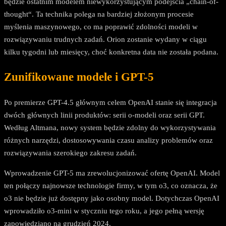
będzie ostatnim modelem niewykorzystującym podejścia „chain-of-
thought“. Ta technika polega na bardziej złożonym procesie
myślenia maszynowego, co ma poprawić zdolności modeli w
rozwiązywaniu trudnych zadań. Orion zostanie wydany w ciągu
kilku tygodni lub miesięcy, choć konkretna data nie została podana.
Zunifikowane modele i GPT-5
Po premierze GPT-4.5 głównym celem OpenAI stanie się integracja
dwóch głównych linii produktów: serii o-modeli oraz serii GPT.
Według Altmana, nowy system będzie zdolny do wykorzystywania
różnych narzędzi, dostosowywania czasu analizy problemów oraz
rozwiązywania szerokiego zakresu zadań.
Wprowadzenie GPT-5 ma zrewolucjonizować ofertę OpenAI. Model
ten połączy najnowsze technologie firmy, w tym o3, co oznacza, że
o3 nie będzie już dostępny jako osobny model. Dotychczas OpenAI
wprowadziło o3-mini w styczniu tego roku, a jego pełną wersję
zapowiedziano na grudzień 2024.