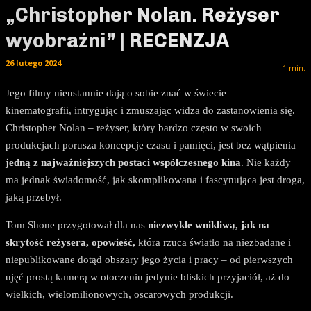
„Christopher Nolan. Reżyser
wyobraźni” | RECENZJA
26 lutego 2024
1
min.
Jego filmy nieustannie dają o sobie znać w świecie
kinematografii, intrygując i zmuszając widza do zastanowienia się.
Christopher Nolan – reżyser, który bardzo często w swoich
produkcjach porusza koncepcje czasu i pamięci, jest bez wątpienia
jedną z najważniejszych postaci współczesnego kina
. Nie każdy
ma jednak świadomość, jak skomplikowana i fascynująca jest droga,
jaką przebył.
Tom Shone przygotował dla nas
niezwykle wnikliwą, jak na
skrytość reżysera, opowieść,
która rzuca światło na niezbadane i
niepublikowane dotąd obszary jego życia i pracy – od pierwszych
ujęć prostą kamerą w otoczeniu jedynie bliskich przyjaciół, aż do
wielkich, wielomilionowych, oscarowych produkcji.