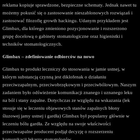
reklama kopiuje sprawdzone, bezpieczne schematy. Jednak nawet tu
możemy pokusić się o zastosowanie nieszablonowych rozwiązań i
zastosować filozofię growth hackingu. Udanym przykładem jest
Glimbax, dla którego zmieniono pozycjonowanie i rozszerzono
grupę docelową o gabinety stomatologiczne oraz higienistki i
techników stomatologicznych.
Glimbax – zdefiniowanie odbiorców na nowo
Glimbax to produkt leczniczy do stosowania w jamie ustnej, w
którym substancją czynną jest diklofenak o działaniu
przeciwzapalnym, przeciwobrzękowym i przeciwbólowym. Naszym
zadaniem było odświeżenie komunikacji znanego i uznanego leku
na ból i stany zapalne. Dotychczas ze względu na wskazania (lek
stosuje się w leczeniu objawowych stanów zapalnych błony
śluzowej jamy ustnej i gardła) Glimbax był popularny głównie w
leczeniu bólu gardła. Ze względu na swoje właściwości
przeciwzapalne producent podjął decyzję o rozszerzeniu
komunikacji lekarzy stomatologów.