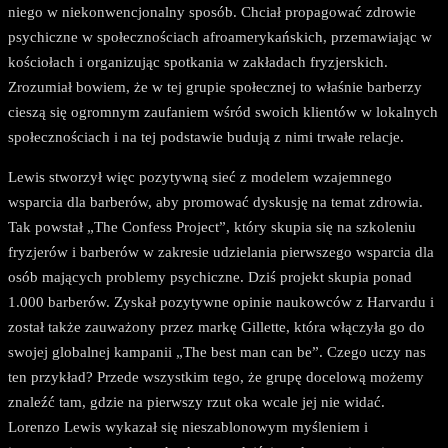
niego w niekonwencjonalny sposób. Chciał propagować zdrowie
psychiczne w społecznościach afroamerykańskich, przemawiając w
kościołach i organizując spotkania w zakładach fryzjerskich.
Zrozumiał bowiem, że w tej grupie społecznej to właśnie barberzy
cieszą się ogromnym zaufaniem wśród swoich klientów w lokalnych
społecznościach i na tej podstawie budują z nimi trwałe relacje.
Lewis stworzył więc pozytywną sieć z modelem wzajemnego
wsparcia dla barberów, aby promować dyskusję na temat zdrowia.
Tak powstał „The Confess Project”, który skupia się na szkoleniu
fryzjerów i barberów w zakresie udzielania pierwszego wsparcia dla
osób mających problemy psychiczne. Dziś projekt skupia ponad
1.000 barberów. Zyskał pozytywne opinie naukowców z Harvardu i
został także zauważony przez markę Gillette, która włączyła go do
swojej globalnej kampanii „The best man can be”. Czego uczy nas
ten przykład? Przede wszystkim tego, że grupę docelową możemy
znaleźć tam, gdzie na pierwszy rzut oka wcale jej nie widać.
Lorenzo Lewis wykazał się nieszablonowym myśleniem i