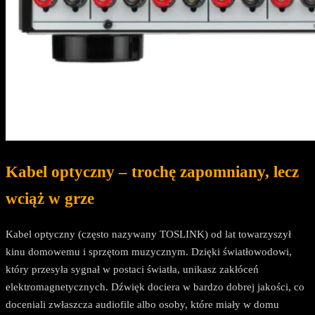
Kabel optyczny – trochę zapomniany, lecz
wciąż w grze
Kabel optyczny (często nazywany TOSLINK) od lat towarzyszył
kinu domowemu i sprzętom muzycznym. Dzięki światłowodowi,
który przesyła sygnał w postaci światła, unikasz zakłóceń
elektromagnetycznych. Dźwięk dociera w bardzo dobrej jakości, co
doceniali zwłaszcza audiofile albo osoby, które miały w domu