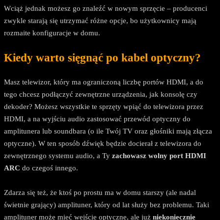
Wciąż jednak możesz go znaleźć w nowym sprzęcie – producenci
zwykle starają się utrzymać różne opcje, bo użytkownicy mają
rozmaite konfiguracje w domu.
Kiedy warto sięgnąć po kabel optyczny?
Masz telewizor, który ma ograniczoną liczbę portów HDMI, a do
tego chcesz podłączyć zewnętrzne urządzenia, jak konsolę czy
dekoder? Możesz wszystkie te sprzęty wpiąć do telewizora przez
HDMI, a na wyjściu audio zastosować przewód optyczny do
amplitunera lub soundbara (o ile Twój TV oraz głośniki mają złącza
optyczne). W ten sposób dźwięk będzie docierał z telewizora do
zewnętrznego systemu audio, a Ty
zachowasz wolny port HDMI
ARC
do czegoś innego.
Zdarza się też, że ktoś po prostu ma w domu starszy (ale nadal
świetnie grający) amplituner, który od lat służy bez problemu. Taki
amplituner może mieć wejście optyczne, ale już
niekoniecznie