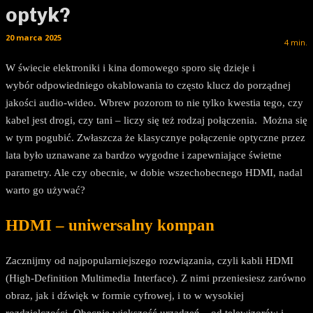
optyk?
20 marca 2025
4
min.
W świecie elektroniki i kina domowego sporo się dzieje i
wybór odpowiedniego okablowania to często klucz do porządnej
jakości audio-wideo. Wbrew pozorom to nie tylko kwestia tego, czy
kabel jest drogi, czy tani – liczy się też rodzaj połączenia. Można się
w tym pogubić. Zwłaszcza że klasycznye połączenie optyczne przez
lata było uznawane za bardzo wygodne i zapewniające świetne
parametry. Ale czy obecnie, w dobie wszechobecnego HDMI, nadal
warto go używać?
HDMI – uniwersalny kompan
Zacznijmy od najpopularniejszego rozwiązania, czyli kabli HDMI
(High-Definition Multimedia Interface). Z nimi przeniesiesz zarówno
obraz, jak i dźwięk w formie cyfrowej, i to w wysokiej
rozdzielczości. Obecnie większość urządzeń – od telewizorów i