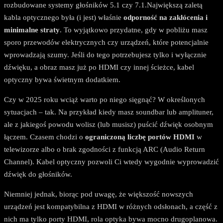
rozbudowane systemy głośników 5.1 czy 7.1.Największą zaletą
kabla optycznego była (i jest) właśnie
odporność na zakłócenia i
minimalne straty
. To wyjątkowo przydatne, gdy w pobliżu masz
sporo przewodów elektrycznych czy urządzeń, które potencjalnie
wprowadzają szumy. Jeśli do tego potrzebujesz tylko i wyłącznie
dźwięku, a obraz masz już po HDMI czy innej ścieżce, kabel
optyczny bywa świetnym dodatkiem.
Czy w 2025 roku wciąż warto po niego sięgnąć? W określonych
sytuacjach – tak. Na przykład kiedy masz soundbar lub amplituner,
ale z jakiegoś powodu wolisz (lub musisz) puścić dźwięk osobnym
łączem. Czasem chodzi o
ograniczoną liczbę portów HDMI
w
telewizorze albo o brak zgodności z funkcją ARC (Audio Return
Channel). Kabel optyczny pozwoli Ci wtedy wygodnie wyprowadzić
dźwięk do głośników.
Niemniej jednak, biorąc pod uwagę, że większość nowszych
urządzeń jest kompatybilna z HDMI w różnych odsłonach, a część z
nich ma tylko porty HDMI, rola optyka bywa mocno drugoplanowa.