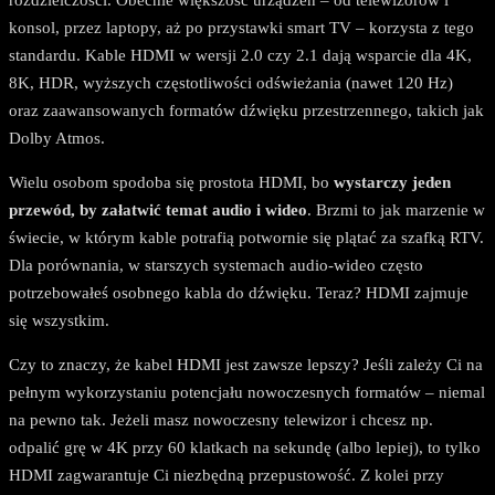
konsol, przez laptopy, aż po przystawki smart TV – korzysta z tego
standardu. Kable HDMI w wersji 2.0 czy 2.1 dają wsparcie dla 4K,
8K, HDR, wyższych częstotliwości odświeżania (nawet 120 Hz)
oraz zaawansowanych formatów dźwięku przestrzennego, takich jak
Dolby Atmos.
Wielu osobom spodoba się prostota HDMI, bo
wystarczy jeden
przewód, by załatwić temat audio i wideo
. Brzmi to jak marzenie w
świecie, w którym kable potrafią potwornie się plątać za szafką RTV.
Dla porównania, w starszych systemach audio-wideo często
potrzebowałeś osobnego kabla do dźwięku. Teraz? HDMI zajmuje
się wszystkim.
Czy to znaczy, że kabel HDMI jest zawsze lepszy? Jeśli zależy Ci na
pełnym wykorzystaniu potencjału nowoczesnych formatów – niemal
na pewno tak. Jeżeli masz nowoczesny telewizor i chcesz np.
odpalić grę w 4K przy 60 klatkach na sekundę (albo lepiej), to tylko
HDMI zagwarantuje Ci niezbędną przepustowość. Z kolei przy