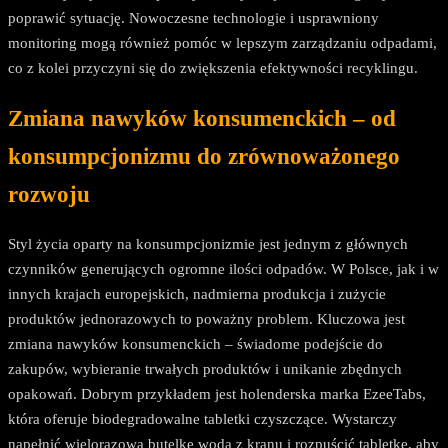
poprawić sytuację. Nowoczesne technologie i usprawniony
monitoring mogą również pomóc w lepszym zarządzaniu odpadami,
co z kolei przyczyni się do zwiększenia efektywności recyklingu.
Zmiana nawyków konsumenckich – od
konsumpcjonizmu do zrównoważonego
rozwoju
Styl życia oparty na konsumpcjonizmie jest jednym z głównych
czynników generujących ogromne ilości odpadów. W Polsce, jak i w
innych krajach europejskich, nadmierna produkcja i zużycie
produktów jednorazowych to poważny problem. Kluczowa jest
zmiana nawyków konsumenckich – świadome podejście do
zakupów, wybieranie trwałych produktów i unikanie zbędnych
opakowań. Dobrym przykładem jest holenderska marka EzeeTabs,
która oferuje biodegradowalne tabletki czyszczące. Wystarczy
napełnić wielorazową butelkę wodą z kranu i rozpuścić tabletkę, aby