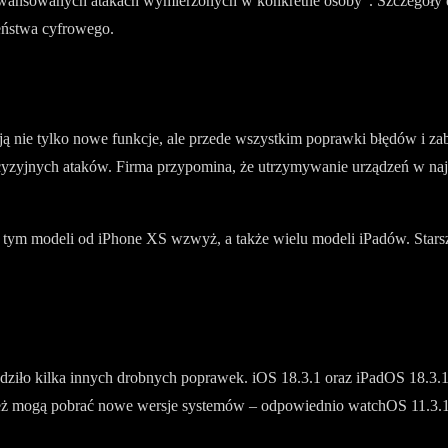
ansowanych atakach wymierzonych w konkretne osoby”. Szczegóły dot
zeństwa cyfrowego.
ją nie tylko nowe funkcje, ale przede wszystkim poprawki błędów i z
ecyzyjnych ataków. Firma przypomina, że utrzymywanie urządzeń w naj
ym modeli od iPhone XS wzwyż, a także wielu modeli iPadów. Starsze
ziło kilka innych drobnych poprawek. iOS 18.3.1 oraz iPadOS 18.3.1
ż mogą pobrać nowe wersje systemów – odpowiednio watchOS 11.3.1 ora