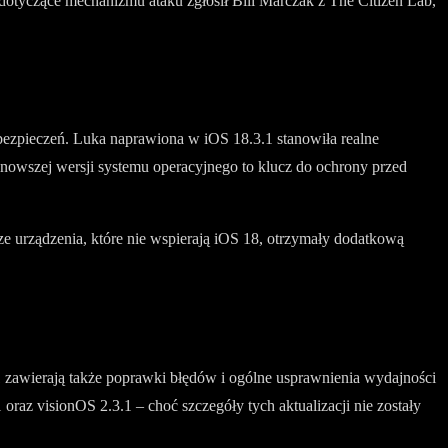
yczące mechanizmu ataku zgłosił Bill Marczak z The Citizen Lab,
abezpieczeń. Luka naprawiona w iOS 18.3.1 stanowiła realne
nowszej wersji systemu operacyjnego to klucz do ochrony przed
 urządzenia, które nie wspierają iOS 18, otrzymały dodatkową
 zawierają także poprawki błędów i ogólne usprawnienia wydajności
z visionOS 2.3.1 – choć szczegóły tych aktualizacji nie zostały