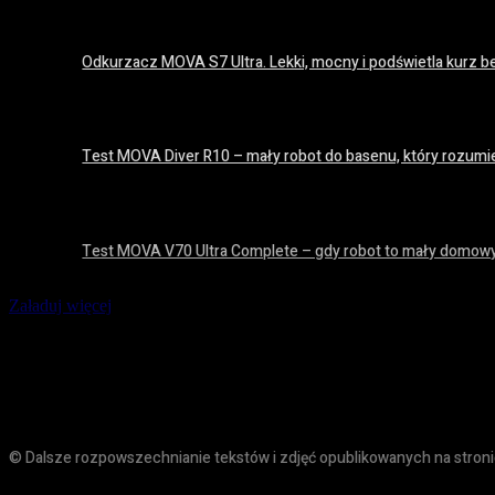
Odkurzacz MOVA S7 Ultra. Lekki, mocny i podświetla kurz be
14 lipca 2026
Test MOVA Diver R10 – mały robot do basenu, który rozumie
8 lipca 2026
Test MOVA V70 Ultra Complete – gdy robot to mały domowy
8 lipca 2026
Załaduj więcej
© Dalsze rozpowszechnianie tekstów i zdjęć opublikowanych na stron