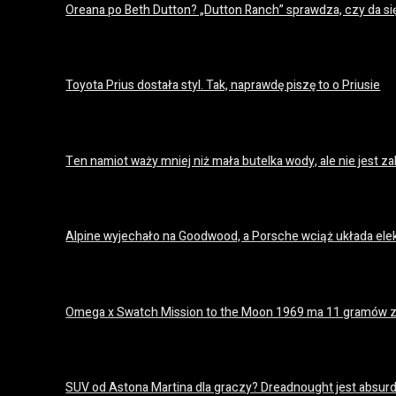
Oreana po Beth Dutton? „Dutton Ranch” sprawdza, czy da si
18 lipca 2026
Toyota Prius dostała styl. Tak, naprawdę piszę to o Priusie
18 lipca 2026
Ten namiot waży mniej niż mała butelka wody, ale nie jest
18 lipca 2026
Alpine wyjechało na Goodwood, a Porsche wciąż układa el
18 lipca 2026
Omega x Swatch Mission to the Moon 1969 ma 11 gramów z
18 lipca 2026
SUV od Astona Martina dla graczy? Dreadnought jest absurda