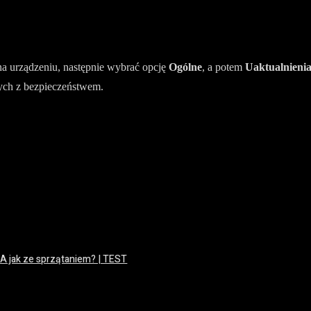
a urządzeniu, następnie wybrać opcję
Ogólne
, a potem
Uaktualnieni
ych z bezpieczeństwem.
 A jak ze sprzątaniem? | TEST