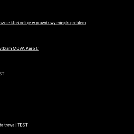
zcie ktoś celuje w prawdziwy miejski problem
prawdzam MOVA Aero C
EST
ła trawa | TEST