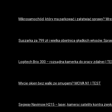
18 lipca 2026
Mikrosamochód, który ma parkować i załatwiać sprawy? Wres
18 lipca 2026
Suszarka za 799 zł i wielka obietnica gładkich włosów. S
16 lipca 2026
Logitech Brio 300 – rozsądna kamerka do pracy zdalnej | T
15 lipca 2026
Mycie okien bez walki ze smugami? MOVA N1 | TEST
14 lipca 2026
Segway Navimow H215 – laser, kamera i satelity kontra zwyk
14 lipca 2026