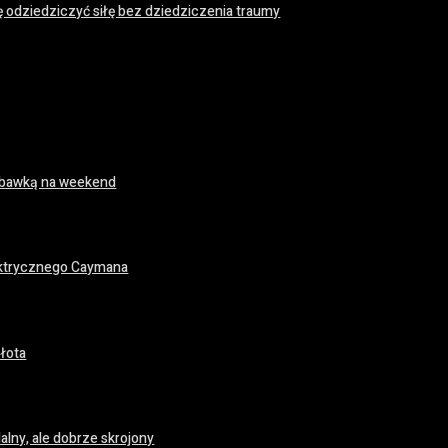
ę odziedziczyć siłę bez dziedziczenia traumy
 zabawką na weekend
ektrycznego Caymana
łota
lny, ale dobrze skrojony