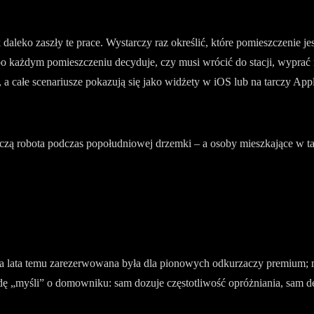
aleko zaszły te prace. Wystarczy raz określić, które pomieszczenie jes
 po każdym pomieszczeniu decyduje, czy musi wrócić do stacji, wypra
, a całe scenariusze pokazują się jako widżety w iOS lub na tarczy App
zą robota podczas popołudniowej drzemki – a osoby mieszkające w tar
wa lata temu zarezerwowana była dla pionowych odkurzaczy premium; 
ę „myśli” o domowniku: sam dozuje częstotliwość opróżniania, sam dec