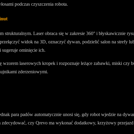
włosami podczas czyszczenia robota.
inut
strukturalnym. Laser obraca się w zakresie 360° i błyskawicznie rysuj
a przełączyć widok na 3D, oznaczyć dywan, podzielić salon na strefy
 sugeruje ominięcie ich.
ę wzorem laserowych kropek i rozpoznaje leżące zabawki, miski czy but
czujnikami zderzeniowymi.
nak para padów automatycznie unosi się, gdy robot wjedzie na dywan, 
żna zdecydować, czy Qrevo ma wykonać dodatkowy, krzyżowy przejazd 