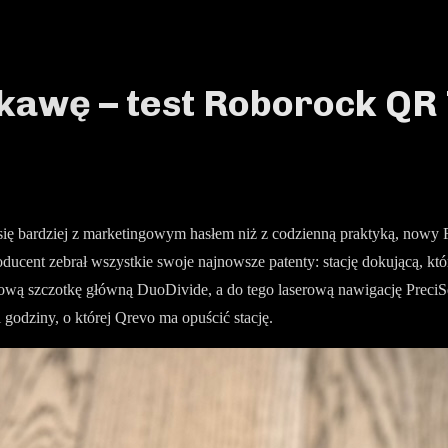
 kawę – test Roborock Q
ła się bardziej z marketingowym hasłem niż z codzienną praktyką, no
oducent zebrał wszystkie swoje najnowsze patenty: stację dokującą, któ
mową szczotkę główną DuoDivide, a do tego laserową nawigację PreciS
odziny, o której Qrevo ma opuścić stację.