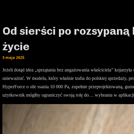
Od sierści po rozsypaną
życie
5 maja 2025
Jeżeli dotąd idea „sprzątania bez angażowania właściciela” kojarzy
unieważnić. W modelu, który właśnie trafia do polskiej sprzedaży, pr
HyperForce o sile ssania 10 000 Pa, zupełnie przeprojektowaną, gu
użytkownik mógłby ograniczyć swoją rolę do… wybrania w aplikacji g