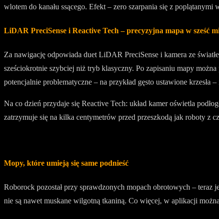
wlotem do kanału ssącego. Efekt – zero szarpania się z poplątanymi 
LiDAR PreciSense i Reactive Tech – precyzyjna mapa w sześć m
Za nawigację odpowiada duet LiDAR PreciSense i kamera ze światłem 
sześciokrotnie szybciej niż tryb klasyczny. Po zapisaniu mapy możn
potencjalnie problematyczne – na przykład gęsto ustawione krzesła – i
Na co dzień przydaje się Reactive Tech: układ kamer oświetla podłog
zatrzymuje się na kilka centymetrów przed przeszkodą jak roboty z 
Mopy, które umieją się same podnieść
Roborock pozostał przy sprawdzonych mopach obrotowych – teraz jed
nie są nawet muskane wilgotną tkaniną. Co więcej, w aplikacji mo