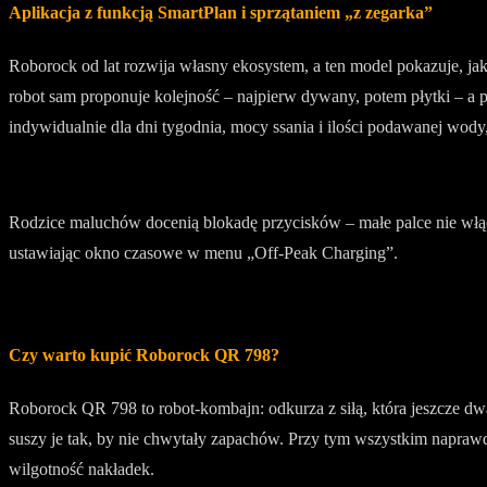
Aplikacja z funkcją SmartPlan i sprzątaniem „z zegarka”
Roborock od lat rozwija własny ekosystem, a ten model pokazuje, jak d
robot sam proponuje kolejność – najpierw dywany, potem płytki – a
indywidualnie dla dni tygodnia, mocy ssania i ilości podawanej wody
Rodzice maluchów docenią blokadę przycisków – małe palce nie włąc
ustawiając okno czasowe w menu „Off-Peak Charging”.
Czy warto kupić Roborock QR 798?
Roborock QR 798 to robot-kombajn: odkurza z siłą, która jeszcze d
suszy je tak, by nie chwytały zapachów. Przy tym wszystkim naprawd
wilgotność nakładek.