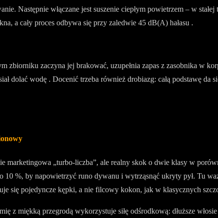
ie. Następnie włączane jest suszenie ciepłym powietrzem – w stałej 
ókna, a cały proces odbywa się przy zaledwie 45 dB(A) hałasu .
ym zbiorniku zaczyna jej brakować, uzupełnia zapas z zasobnika w kor
ł dolać wodę . Docenić trzeba również drobiazg: całą podstawę da s
pionowy
ie marketingowa „turbo-liczba”, ale realny skok o dwie klasy w poró
o 10 %, by napowietrzyć runo dywanu i wytrząsnąć ukryty pył. Tu waż
uje się pojedyncze kępki, a nie filcowy kokon, jak w klasycznych szcz
mię z miękką przegrodą wykorzystuje siłę odśrodkową: dłuższe włosie