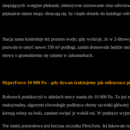
mopujących: wstępne płukanie, intensywne szorowanie oraz odwirowan
piętnaście minut mopy obracają się, by ciepło dotarło do każdego wł
Stacja sama kontroluje też poziom wody; gdy wykryje, że w 2-litrow
pozwala to umyć nawet 330 m² podłogi, zanim domownik będzie musia
mowy o gromadzeniu się szlamu w zakamarkach.
HyperForce 10 000 Pa – gdy dywan traktujemy jak odkurzacz 
Roborock podskoczył w tabelach mocy ssania do 10 000 Pa. To już n
maksymalny, algorytm równolegle podkręca obroty szczotki głównej 
kierują włosy na boki, zamiast owijać je wokół osi. W praktyce wyjm
Nie mniej pomysłowa jest boczna szczotka FlexiArm. Jej łukowate ra