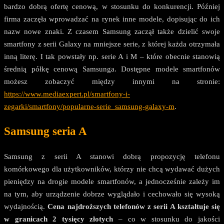
bardzo dobrą ofertę cenową, w stosunku do konkurencji. Później
firma zaczęła wprowadzać na rynek inne modele, dopisując do ich
nazw nowe znaki. Z czasem Samsung zaczął także dzielić swoje
smartfony z serii Galaxy na mniejsze serie, z której każda otrzymała
inną literę. I tak powstały np. serie A i M – które obecnie stanowią
średnią półkę cenową Samsunga. Dostępne modele smartfonów
możesz zobaczyć między innymi na stronie:
https://www.mediaexpert.pl/smartfony-i-
zegarki/smartfony/popularne-serie_samsung-galaxy-m
.
Samsung seria A
Samsung z serii A stanowi dobrą propozycję telefonu
komórkowego dla użytkowników, którzy nie chcą wydawać dużych
pieniędzy na drogie modele smartfonów, a jednocześnie zależy im
na tym, aby urządzenie dobrze wyglądało i cechowało się wysoką
wydajnością.
Cena najdroższych telefonów z serii A kształtuje się
w granicach 2 tysięcy złotych
– co w stosunku do jakości