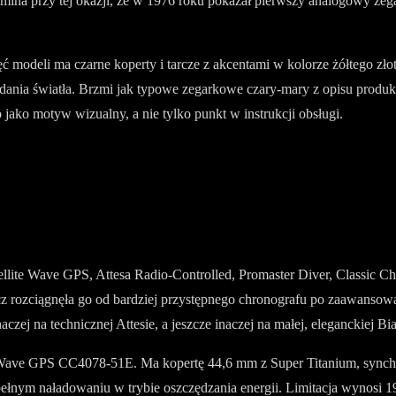
na przy tej okazji, że w 1976 roku pokazał pierwszy analogowy zegare
ęć modeli ma czarne koperty i tarcze z akcentami w kolorze żółtego z
dania światła. Brzmi jak typowe zegarkowe czary-mary z opisu produktu
 jako motyw wizualny, a nie tylko punkt w instrukcji obsługi.
Satellite Wave GPS, Attesa Radio-Controlled, Promaster Diver, Classic 
z rozciągnęła go od bardziej przystępnego chronografu po zaawansowa
czej na technicznej Attesie, a jeszcze inaczej na małej, eleganckiej Bi
e Wave GPS CC4078-51E. Ma kopertę 44,6 mm z Super Titanium, synchron
pełnym naładowaniu w trybie oszczędzania energii. Limitacja wynosi 1