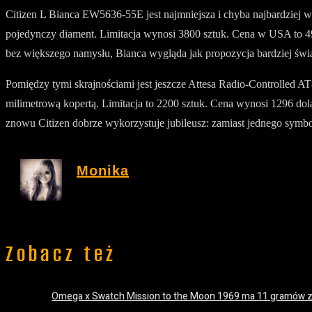
Citizen L Bianca EW5636-55E jest najmniejsza i chyba najbardziej wd
pojedynczy diament. Limitacja wynosi 3800 sztuk. Cena w USA to 490
bez większego namysłu, Bianca wygląda jak propozycja bardziej świa
Pomiędzy tymi skrajnościami jest jeszcze Attesa Radio-Controlled A
milimetrową kopertą. Limitacja to 2200 sztuk. Cena wynosi 1296 dolaró
znowu Citizen dobrze wykorzystuje jubileusz: zamiast jednego symb
Monika
Zobacz też
Omega x Swatch Mission to the Moon 1969 ma 11 gramów z
18 lipca 2026