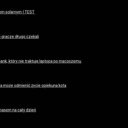
elem solarnym | TEST
o gracze długo czekali
ank, który nie traktuje laptopa po macoszemu
a może odmienić życie opiekuna kota
pasem na cały dzień