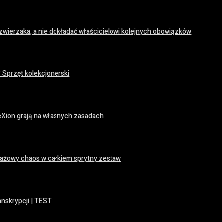
 zwierzaka, a nie dokładać właścicielowi kolejnych obowiązków
t? Sprzęt kolekcjonerski
leXion grają na własnych zasadach
plażowy chaos w całkiem sprytny zestaw
anskrypcji | TEST