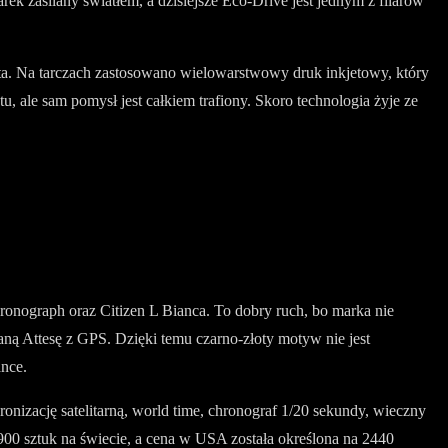
k zasilany światłem, a dzisiejsze Eco-Drive jest jednym z filarów
łota. Na tarczach zastosowano wielowarstwowy druk inkjetowy, który
, ale sam pomysł jest całkiem trafiony. Skoro technologia żyje ze
Chronograph oraz Citizen L Bianca. To dobry ruch, bo marka nie
ną Attesę z GPS. Dzięki temu czarno-złoty motyw nie jest
ance.
izację satelitarną, world time, chronograf 1/20 sekundy, wieczny
900 sztuk na świecie, a cena w USA została określona na 2440