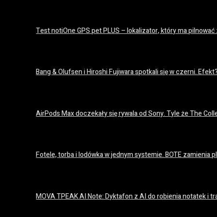
Test notiOne GPS pet PLUS – lokalizator, który ma pilnować
12 czerwca 2026
Bang & Olufsen i Hiroshi Fujiwara spotkali się w czerni. Efek
21 maja 2026
AirPods Max doczekały się rywala od Sony. Tyle że The Col
20 maja 2026
Fotele, torba i lodówka w jednym systemie. BOTE zamienia 
20 maja 2026
MOVA TPEAK AI Note: Dyktafon z AI do robienia notatek i tr
5 maja 2026