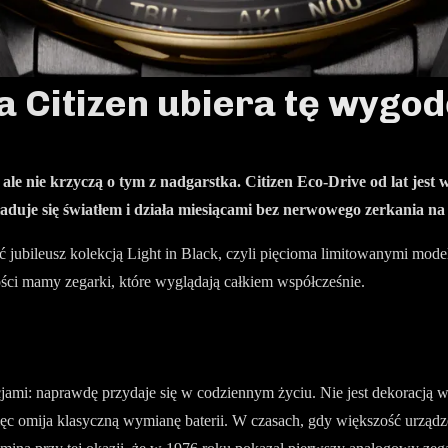
a Citizen ubiera tę wygod
le nie krzyczą o tym z nadgarstka. Citizen Eco-Drive od lat jest 
uje się światłem i działa miesiącami bez nerwowego zerkania na s
ć jubileusz kolekcją Light in Black, czyli pięcioma limitowanymi model
ści mamy zegarki, które wyglądają całkiem współcześnie.
i: naprawdę przydaje się w codziennym życiu. Nie jest dekoracją w t
ięc omija klasyczną wymianę baterii. W czasach, gdy większość urządz