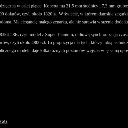
zięczna w całej piątce. Koperta ma 21,5 mm średnicy i 7,3 mm grubości
 dolarów, czyli około 1820 zł. W świecie, w którym damskie zegarki 
doma. Ma elegancję małego zegarka, ale nie sprawia wrażenia dodatku
T8384-58E, czyli model z Super Titanium, radiową synchronizacją cza
w, czyli około 4800 zł. To propozycja dla tych, którzy lubią techniczn
olicznego modelu daje kilka różnych poziomów wejścia w tę samą opow
łota