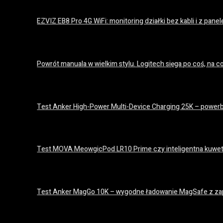
EZVIZ EB8 Pro 4G WiFi: monitoring działki bez kabli i z pan
28 kwietnia 2026
Powrót manuala w wielkim stylu. Logitech sięga po coś, na c
17 marca 2026
Test Anker High-Power Multi-Device Charging 25K – powerb
30 stycznia 2026
Test MOVA MeowgicPod LR10 Prime czy inteligentna kuwet
21 stycznia 2026
Test Anker MagGo 10K – wygodne ładowanie MagSafe z za
31 grudnia 2025