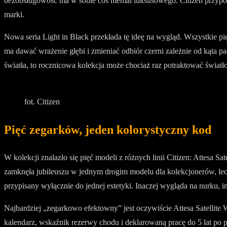
bezobsługowość ma w sobie coś niemal luksusowego. Citizen przypomi
marki.
Nowa seria Light in Black przekłada tę ideę na wygląd. Wszystkie pi
ma dawać wrażenie głębi i zmieniać odbiór czerni zależnie od kąta pa
światła, to rocznicowa kolekcja może chociaż raz potraktować światło
fot. Citizen
Pięć zegarków, jeden kolorystyczny kod
W kolekcji znalazło się pięć modeli z różnych linii Citizen: Attesa 
zamknęła jubileuszu w jednym drogim modelu dla kolekcjonerów, lec
przypisany wyłącznie do jednej estetyki. Inaczej wygląda na nurku, ina
Najbardziej „zegarkowo efektowny” jest oczywiście Attesa Satellit
kalendarz, wskaźnik rezerwy chodu i deklarowaną pracę do 5 lat po 