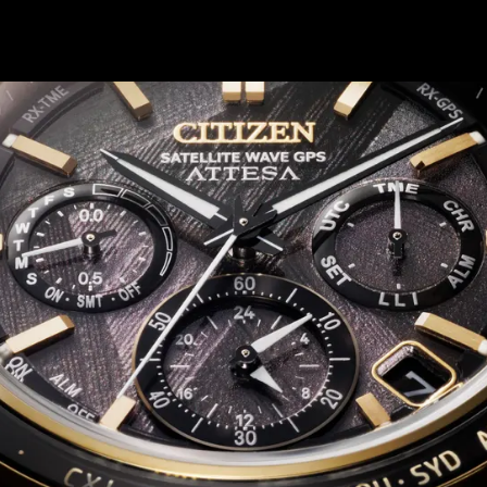
H
GADŻETY
DOM i OGRÓD
MOTO
NAUKA
ROZRY