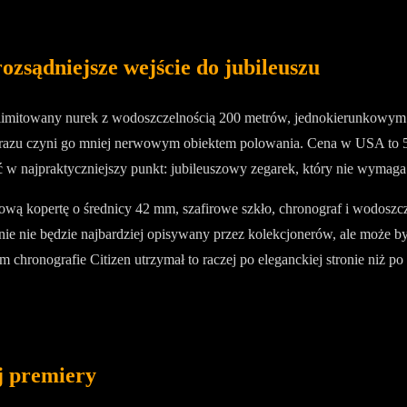
ozsądniejsze wejście do jubileuszu
limitowany nurek z wodoszczelnością 200 metrów, jednokierunkowym 
 od razu czyni go mniej nerwowym obiektem polowania. Cena w USA to 5
ić w najpraktyczniejszy punkt: jubileuszowy zegarek, który nie wymaga
ową kopertę o średnicy 42 mm, szafirowe szkło, chronograf i wodoszc
ie nie będzie najbardziej opisywany przez kolekcjonerów, ale może być 
hronografie Citizen utrzymał to raczej po eleganckiej stronie niż po s
j premiery