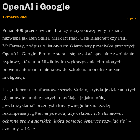
OpenAI i Google
19 marca 2025
1
min.
Ponad 400 przedstawicieli branży rozrywkowej, w tym znane
nazwiska jak Ben Stiller, Mark Ruffalo, Cate Blanchett czy Paul
McCartney, podpisało list otwarty skierowany przeciwko propozycji
OpenAI i Google. Firmy te starają się uzyskać specjalne zwolnienie
rządowe, które umożliwiłoby im wykorzystanie chronionych
prawem autorskim materiałów do szkolenia modeli sztucznej
inteligencji.
List, o którym poinformował serwis Variety, krytykuje działania tych
gigantów technologicznych, określając je jako próbę
„wykorzystania” przemysłu kreatywnego bez należytej
rekompensaty.
„Nie ma powodu, aby osłabiać lub eliminować
ochronę praw autorskich, która pomogła Ameryce rozwijać się”
–
czytamy w liście.