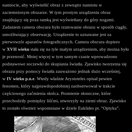
namiocie, aby wyświetlić obraz z zewnątrz namiotu w
zaciemnionym obszarze. W tym prostym urządzeniu obraz
znajdujący się poza ramką jest wyświetlany do góry nogami.
Zadaniem camera obscura było rzutowanie obrazu w sposób ciągły,
umożliwiający obserwację. Urządzenie to uznawane jest za
pierwowzór aparatów fotograficznych. Camera obscura dopiero
w
XVII wieku
stała się na tyle małym urządzeniem, aby można było
je przenosić. Mniej więcej w tym samym czasie wprowadzono
podstawowe soczewki do skupiania światła. Zjawisko tworzenia się
obrazu przy pomocy światła zauważono jednak dużo wcześniej,
w
IV wieku p.n.e
. Wtedy właśnie Arystoteles opisał pewien
fenomen, który najprawdopodobniej zaobserwował w trakcie
częściowego zaćmienia słońca. Promienie słoneczne, które
przechodziły pomiędzy liśćmi, utworzyły na ziemi obraz. Zjawisko
to zostało również wspomniane w dziele Euklides pt. “Optyka”.