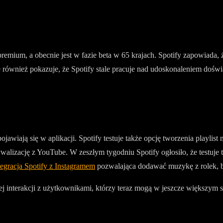
emium, a obecnie jest w fazie beta w 65 krajach. Spotify zapowiada,
 ale również pokazuje, że Spotify stale pracuje nad udoskonaleniem do
ojawiają się w aplikacji. Spotify testuje także opcję tworzenia playli
ywalizację z YouTube. W zeszłym tygodniu Spotify ogłosiło, że testu
tegracja Spotify z Instagramem
pozwalająca dodawać muzykę z rolek, be
szej interakcji z użytkownikami, którzy teraz mogą w jeszcze większy