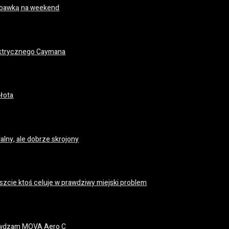
 zabawką na weekend
ektrycznego Caymana
łota
lny, ale dobrze skrojony
zcie ktoś celuje w prawdziwy miejski problem
prawdzam MOVA Aero C