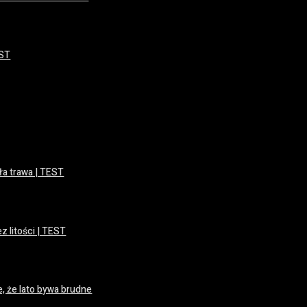
EST
ła trawa | TEST
z litości | TEST
, że lato bywa brudne