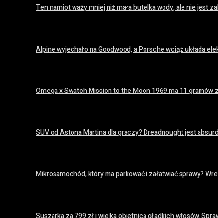
Ten namiot waży mniej niż mała butelka wody, ale nie jest
18 lipca 2026
Alpine wyjechało na Goodwood, a Porsche wciąż układa el
18 lipca 2026
Omega x Swatch Mission to the Moon 1969 ma 11 gramów z
18 lipca 2026
SUV od Astona Martina dla graczy? Dreadnought jest absurda
18 lipca 2026
Mikrosamochód, który ma parkować i załatwiać sprawy? Wres
18 lipca 2026
Suszarka za 799 zł i wielka obietnica gładkich włosów. S