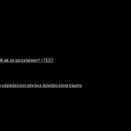
 A jak ze sprzątaniem? | TEST
ę odziedziczyć siłę bez dziedziczenia traumy