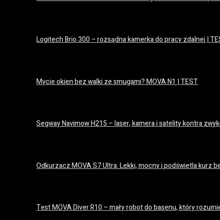
16 lipca 2026
Logitech Brio 300 – rozsądna kamerka do pracy zdalnej | T
15 lipca 2026
Mycie okien bez walki ze smugami? MOVA N1 | TEST
14 lipca 2026
Segway Navimow H215 – laser, kamera i satelity kontra zwyk
14 lipca 2026
Odkurzacz MOVA S7 Ultra. Lekki, mocny i podświetla kurz be
14 lipca 2026
Test MOVA Diver R10 – mały robot do basenu, który rozumie
8 lipca 2026