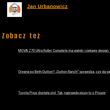
Jan Urbanowicz
Zobacz też
MOVA Z70 Ultra Roller Complete ma wałek i ciekawy design.
20 lipca 2026
Oreana po Beth Dutton? „Dutton Ranch” sprawdza, czy da si
18 lipca 2026
Toyota Prius dostała styl. Tak, naprawdę piszę to o Priusie
18 lipca 2026