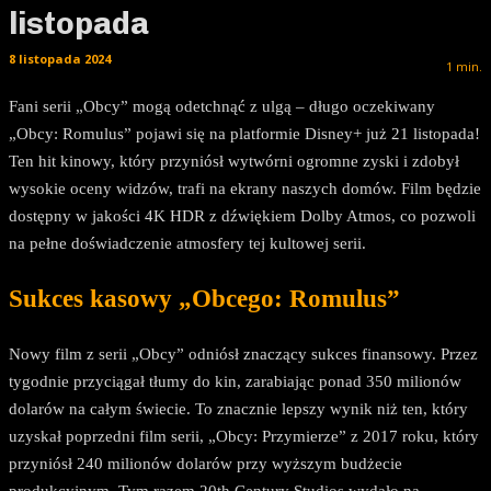
listopada
8 listopada 2024
1
min.
Fani serii „Obcy” mogą odetchnąć z ulgą – długo oczekiwany
„Obcy: Romulus” pojawi się na platformie Disney+ już 21 listopada!
Ten hit kinowy, który przyniósł wytwórni ogromne zyski i zdobył
wysokie oceny widzów, trafi na ekrany naszych domów. Film będzie
dostępny w jakości 4K HDR z dźwiękiem Dolby Atmos, co pozwoli
na pełne doświadczenie atmosfery tej kultowej serii.
Sukces kasowy „Obcego: Romulus”
Nowy film z serii „Obcy” odniósł znaczący sukces finansowy. Przez
tygodnie przyciągał tłumy do kin, zarabiając ponad 350 milionów
dolarów na całym świecie. To znacznie lepszy wynik niż ten, który
uzyskał poprzedni film serii, „Obcy: Przymierze” z 2017 roku, który
przyniósł 240 milionów dolarów przy wyższym budżecie
produkcyjnym. Tym razem 20th Century Studios wydało na