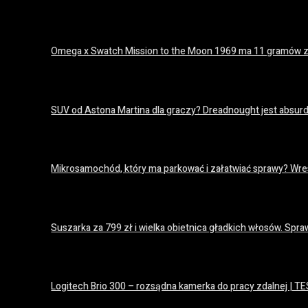
18 lipca 2026
Omega x Swatch Mission to the Moon 1969 ma 11 gramów z
18 lipca 2026
SUV od Astona Martina dla graczy? Dreadnought jest absurda
18 lipca 2026
Mikrosamochód, który ma parkować i załatwiać sprawy? Wres
18 lipca 2026
Suszarka za 799 zł i wielka obietnica gładkich włosów. S
16 lipca 2026
Logitech Brio 300 – rozsądna kamerka do pracy zdalnej | T
15 lipca 2026