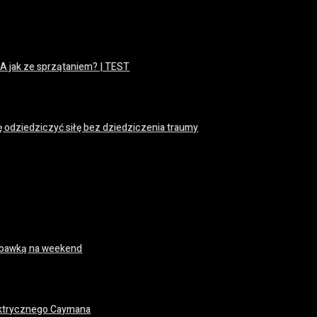
 A jak ze sprzątaniem? | TEST
ę odziedziczyć siłę bez dziedziczenia traumy
 zabawką na weekend
ektrycznego Caymana