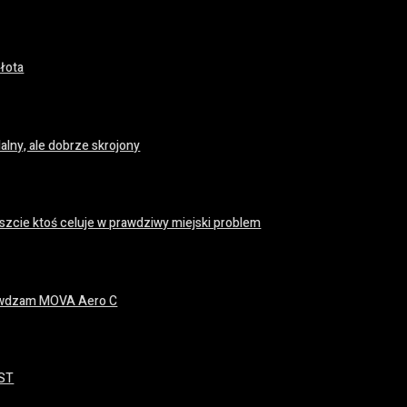
łota
lny, ale dobrze skrojony
zcie ktoś celuje w prawdziwy miejski problem
prawdzam MOVA Aero C
EST