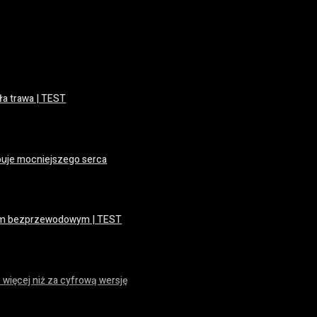
ła trawa | TEST
buje mocniejszego serca
iem bezprzewodowym | TEST
 więcej niż za cyfrową wersję