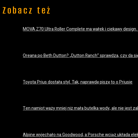
Zobacz też
MOVA Z70 Ultra Roller Complete ma wałek i ciekawy design.
20 lipca 2026
Oreana po Beth Dutton? „Dutton Ranch” sprawdza, czy da si
18 lipca 2026
Toyota Prius dostała styl. Tak, naprawdę piszę to o Priusie
18 lipca 2026
Ten namiot waży mniej niż mała butelka wody, ale nie jest
18 lipca 2026
Alpine wyjechało na Goodwood, a Porsche wciąż układa el