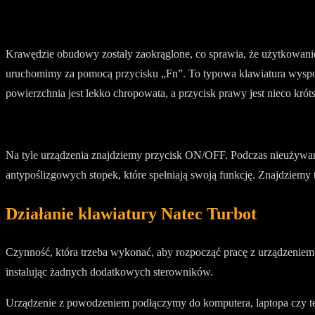
Krawędzie obudowy zostały zaokrąglone, co sprawia, że użytkowanie j
uruchomimy za pomocą przycisku „Fn”. To typowa klawiatura wyspowa
powierzchnia jest lekko chropowata, a przycisk prawy jest nieco krót
Na tyle urządzenia znajdziemy przycisk ON/OFF. Podczas nieużywani
antypoślizgowych stopek, które spełniają swoją funkcję. Znajdziemy
Działanie klawiatury Natec Turbot
Czynność, która trzeba wykonać, aby rozpocząć pracę z urządzeniem
instalując żadnych dodatkowych sterowników.
Urządzenie z powodzeniem podłączymy do komputera, laptopa czy tele