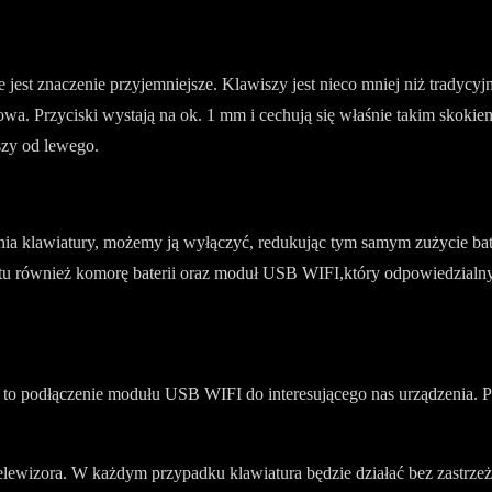
est znaczenie przyjemniejsze. Klawiszy jest nieco mniej niż tradycyjne
. Przyciski wystają na ok. 1 mm i cechują się właśnie takim skokiem
szy od lewego.
a klawiatury, możemy ją wyłączyć, redukując tym samym zużycie bate
 tu również komorę baterii oraz moduł USB WIFI,który odpowiedzialny 
 to podłączenie modułu USB WIFI do interesującego nas urządzenia. P
wizora. W każdym przypadku klawiatura będzie działać bez zastrzeżeń.