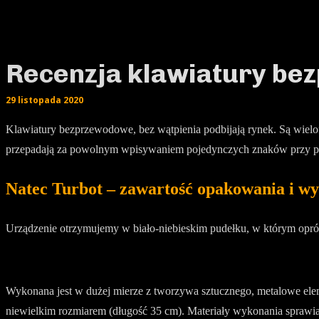
Recenzja klawiatury be
29 listopada 2020
Klawiatury bezprzewodowe, bez wątpienia podbijają rynek. Są wielof
przepadają za powolnym wpisywaniem pojedynczych znaków przy pomoc
Natec Turbot – zawartość opakowania i w
Urządzenie otrzymujemy w biało-niebieskim pudełku, w którym opróc
Wykonana jest w dużej mierze z tworzywa sztucznego, metalowe elem
niewielkim rozmiarem (długość 35 cm). Materiały wykonania sprawiaj