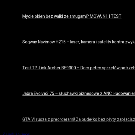
Mycie okien bez walki ze smugami? MOVA N1 | TEST
14 lipca 2026
Segway Navimow H215 – laser, kamera i satelity kontra zwyk
14 lipca 2026
Test TP-Link Archer BE9300 – Dom pełen sprzętów potrze
8 lipca 2026
Jabra Evolve3 75 – słuchawki biznesowe z ANC i ładowan
25 czerwca 2026
GTA VI rusza z preorderami! Za pudełko bez płyty zapłacisz
25 czerwca 2026
Załaduj więcej