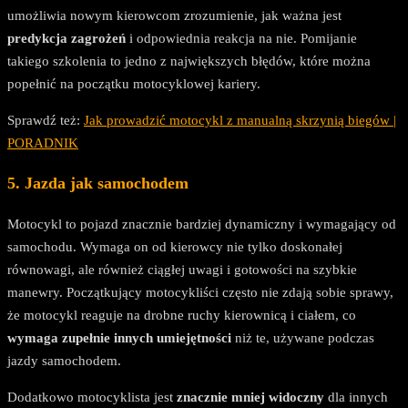
umożliwia nowym kierowcom zrozumienie, jak ważna jest
predykcja zagrożeń
i odpowiednia reakcja na nie. Pomijanie
takiego szkolenia to jedno z największych błędów, które można
popełnić na początku motocyklowej kariery.
Sprawdź też:
Jak prowadzić motocykl z manualną skrzynią biegów |
PORADNIK
5. Jazda jak samochodem
Motocykl to pojazd znacznie bardziej dynamiczny i wymagający od
samochodu. Wymaga on od kierowcy nie tylko doskonałej
równowagi, ale również ciągłej uwagi i gotowości na szybkie
manewry. Początkujący motocykliści często nie zdają sobie sprawy,
że motocykl reaguje na drobne ruchy kierownicą i ciałem, co
wymaga zupełnie innych umiejętności
niż te, używane podczas
jazdy samochodem.
Dodatkowo motocyklista jest
znacznie mniej widoczny
dla innych