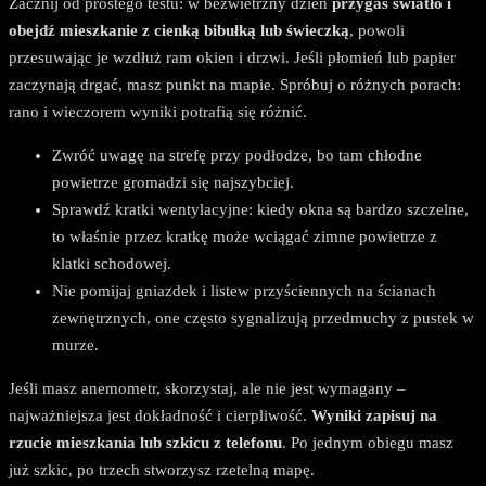
Zacznij od prostego testu: w bezwietrzny dzień
przygaś światło i
obejdź mieszkanie z cienką bibułką lub świeczką
, powoli
przesuwając je wzdłuż ram okien i drzwi. Jeśli płomień lub papier
zaczynają drgać, masz punkt na mapie. Spróbuj o różnych porach:
rano i wieczorem wyniki potrafią się różnić.
Zwróć uwagę na strefę przy podłodze, bo tam chłodne
powietrze gromadzi się najszybciej.
Sprawdź kratki wentylacyjne: kiedy okna są bardzo szczelne,
to właśnie przez kratkę może wciągać zimne powietrze z
klatki schodowej.
Nie pomijaj gniazdek i listew przyściennych na ścianach
zewnętrznych, one często sygnalizują przedmuchy z pustek w
murze.
Jeśli masz anemometr, skorzystaj, ale nie jest wymagany –
najważniejsza jest dokładność i cierpliwość.
Wyniki zapisuj na
rzucie mieszkania lub szkicu z telefonu
. Po jednym obiegu masz
już szkic, po trzech stworzysz rzetelną mapę.