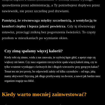
sprawdzenia przez administrację, a Ty potrzebujesz dopływu przez
nawiewnik, nie przez szczelinę pod drzwiami.
Pamiętaj, że równowaga między szczelnością, a wentylacją to
komfort cieplny i lepsza jakość powietrza
. Gdy tę równowagę
ustawisz, przeciągi znikną bez pogorszenia świeżości. To częsty
przełom w mieszkaniach po wymianie okien.
Czy zimą spalamy więcej kalorii?
Kiedy robi się zimno, wielu z nas zauważa, że szybciej łapie głód, a apetyt staje się
większy niż latem. Czy nasz organizm rzeczywiście spala więcej kalorii zimą, czy to
tylko wrażenie wynikające z krótszych dni i długich wieczorów przy gorącym kakao?
Temat ten nie jest prosty, bo odpowiedź zależy od kilku czynników – od tego, jaką
mamy aktywność fizyczną, jak długo przebywamy na dworze, a nawet jak bardzo nasz
organizm reaguje na chłód.
Kiedy warto mocniej zainwestować?