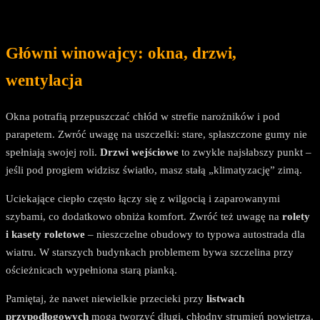
Główni winowajcy: okna, drzwi,
wentylacja
Okna potrafią przepuszczać chłód w strefie narożników i pod
parapetem. Zwróć uwagę na uszczelki: stare, spłaszczone gumy nie
spełniają swojej roli.
Drzwi wejściowe
to zwykle najsłabszy punkt –
jeśli pod progiem widzisz światło, masz stałą „klimatyzację” zimą.
Uciekające ciepło często łączy się z wilgocią i zaparowanymi
szybami, co dodatkowo obniża komfort. Zwróć też uwagę na
rolety
i kasety roletowe
– nieszczelne obudowy to typowa autostrada dla
wiatru. W starszych budynkach problemem bywa szczelina przy
ościeżnicach wypełniona starą pianką.
Pamiętaj, że nawet niewielkie przecieki przy
listwach
przypodłogowych
mogą tworzyć długi, chłodny strumień powietrza.