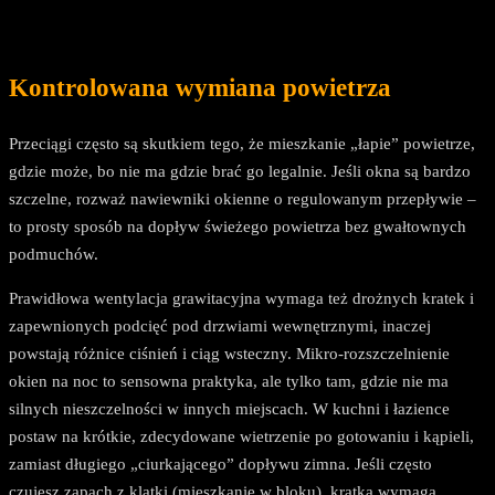
Kontrolowana wymiana powietrza
Przeciągi często są skutkiem tego, że mieszkanie „łapie” powietrze,
gdzie może, bo nie ma gdzie brać go legalnie. Jeśli okna są bardzo
szczelne, rozważ nawiewniki okienne o regulowanym przepływie –
to prosty sposób na dopływ świeżego powietrza bez gwałtownych
podmuchów.
Prawidłowa wentylacja grawitacyjna wymaga też drożnych kratek i
zapewnionych podcięć pod drzwiami wewnętrznymi, inaczej
powstają różnice ciśnień i ciąg wsteczny. Mikro-rozszczelnienie
okien na noc to sensowna praktyka, ale tylko tam, gdzie nie ma
silnych nieszczelności w innych miejscach. W kuchni i łazience
postaw na krótkie, zdecydowane wietrzenie po gotowaniu i kąpieli,
zamiast długiego „ciurkającego” dopływu zimna. Jeśli często
czujesz zapach z klatki (mieszkanie w bloku), kratka wymaga