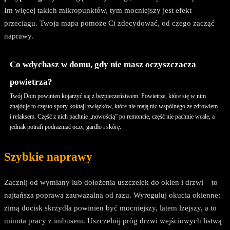
Im więcej takich mikropunktów, tym mocniejszy jest efekt
przeciągu. Twoja mapa pomoże Ci zdecydować, od czego zacząć
naprawy.
Co wdychasz w domu, gdy nie masz oczyszczacza
powietrza?
Twój Dom powinien kojarzyć się z bezpieczeństwem. Powietrze, które się w nim
znajduje to często spory koktajl związków, które nie mają nic wspólnego ze zdrowiem
i relaksem. Część z nich pachnie „nowością” po remoncie, część nie pachnie wcale, a
jednak potrafi podrażniać oczy, gardło i skórę.
Szybkie naprawy
Zacznij od wymiany lub dołożenia uszczelek do okien i drzwi – to
najtańsza poprawa zauważalna od razu. Wyreguluj okucia okienne:
zimą docisk skrzydła powinien być mocniejszy, latem lżejszy, a to
minuta pracy z imbusem. Uszczelnij próg drzwi wejściowych listwą