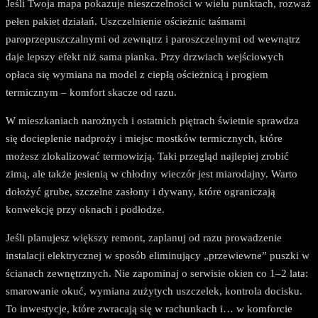
Jeśli Twoja mapa pokazuje nieszczelności w wielu punktach, rozważ
pełen pakiet działań. Uszczelnienie ościeżnic taśmami
paroprzepuszczalnymi od zewnątrz i paroszczelnymi od wewnątrz
daje lepszy efekt niż sama pianka. Przy drzwiach wejściowych
opłaca się wymiana na model z ciepłą ościeżnicą i progiem
termicznym – komfort skacze od razu.
W mieszkaniach narożnych i ostatnich piętrach świetnie sprawdza
się docieplenie nadproży i miejsc mostków termicznych, które
możesz zlokalizować termowizją. Taki przegląd najlepiej zrobić
zimą, ale także jesienią w chłodny wieczór jest miarodajny. Warto
dołożyć grube, szczelne zasłony i dywany, które ograniczają
konwekcję przy oknach i podłodze.
Jeśli planujesz większy remont, zaplanuj od razu prowadzenie
instalacji elektrycznej w sposób eliminujący „przewiewne” puszki w
ścianach zewnętrznych. Nie zapominaj o serwisie okien co 1–2 lata:
smarowanie okuć, wymiana zużytych uszczelek, kontrola docisku.
To inwestycje, które zwracają się w rachunkach i… w komforcie