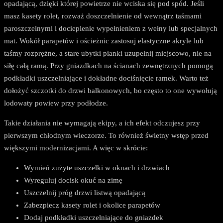
opadającą, dzięki której powietrze nie wciska się pod spód. Jeśli
masz kasety rolet, rozważ doszczelnienie od wewnątrz taśmami
paroszczelnymi i docieplenie wypełnieniem z wełny lub specjalnych
mat. Wokół parapetów i ościeżnic zastosuj elastyczne akryle lub
taśmy rozprężne, a stare ubytki pianki uzupełnij miejscowo, nie na
siłę całą ramą. Przy gniazdkach na ścianach zewnętrznych pomogą
podkładki uszczelniające i dokładne dociśnięcie ramek. Warto też
dołożyć szczotki do drzwi balkonowych, bo często to one wywołują
lodowaty powiew przy podłodze.
Takie działania nie wymagają ekipy, a ich efekt odczujesz przy
pierwszym chłodnym wieczorze. To również świetny wstęp przed
większymi modernizacjami. A więc w skrócie:
Wymień zużyte uszczelki w oknach i drzwiach
Wyreguluj docisk okuć na zimę
Uszczelnij próg drzwi listwą opadającą
Zabezpiecz kasety rolet i okolice parapetów
Dodaj podkładki uszczelniające do gniazdek